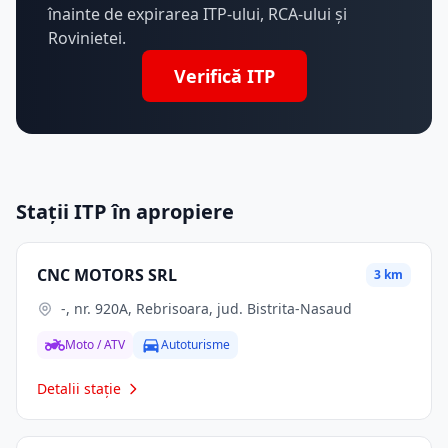
înainte de expirarea ITP-ului, RCA-ului și
Rovinietei.
Verifică ITP
Stații ITP în apropiere
CNC MOTORS SRL
3 km
-, nr. 920A, Rebrisoara, jud. Bistrita-Nasaud
Moto / ATV
Autoturisme
Detalii stație