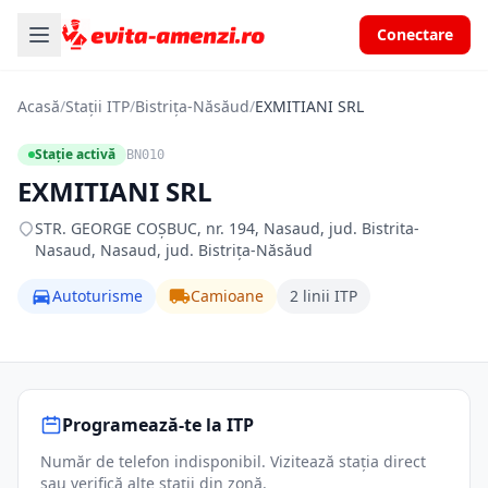
Conectare
Acasă
/
Stații ITP
/
Bistrița-Năsăud
/
EXMITIANI SRL
Stație activă
BN010
EXMITIANI SRL
STR. GEORGE COŞBUC, nr. 194, Nasaud, jud. Bistrita-
Nasaud, Nasaud, jud. Bistrița-Năsăud
Autoturisme
Camioane
2 linii ITP
Programează-te la ITP
Număr de telefon indisponibil. Vizitează stația direct
sau verifică alte stații din zonă.