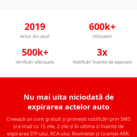
2019
600k+
Activi din anul
Utilizatori
500k+
3x
Verificări efectuate
Notificări înainte de expirare
Nu mai uita niciodată de
expirarea actelor auto
Creează un cont gratuit și primești notificări prin SMS
și e-mail cu 15 zile, 2 zile și în ultima zi înainte de
expirarea ITP-ului, RCA-ului, Rovinietei și Licenței ARR.