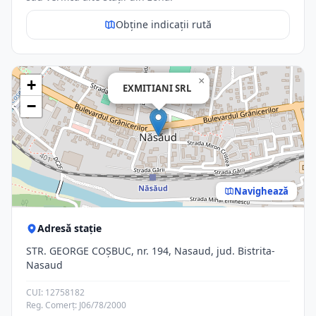
Obține indicații rută
×
+
EXMITIANI SRL
−
Navighează
Adresă stație
STR. GEORGE COŞBUC, nr. 194, Nasaud, jud. Bistrita-
Nasaud
CUI: 12758182
Reg. Comerț: J06/78/2000