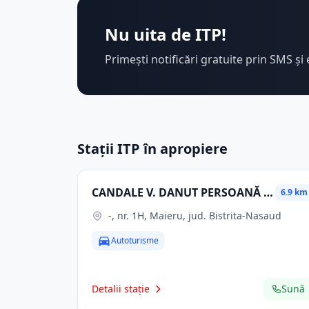
Nu uita de ITP!
Primești notificări gratuite prin SMS și 
Stații ITP în apropiere
CANDALE V. DANUT PERSOANĂ FIZICĂ AUTORIZATĂ
6.9 km
-, nr. 1H, Maieru, jud. Bistrita-Nasaud
Autoturisme
Detalii stație
Sună