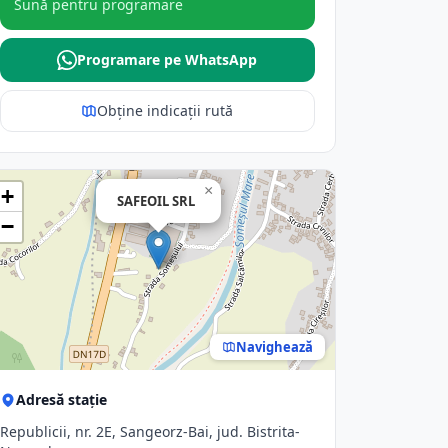
Sună pentru programare
Programare pe WhatsApp
Obține indicații rută
×
+
SAFEOIL SRL
−
Navighează
Adresă stație
Republicii, nr. 2E, Sangeorz-Bai, jud. Bistrita-