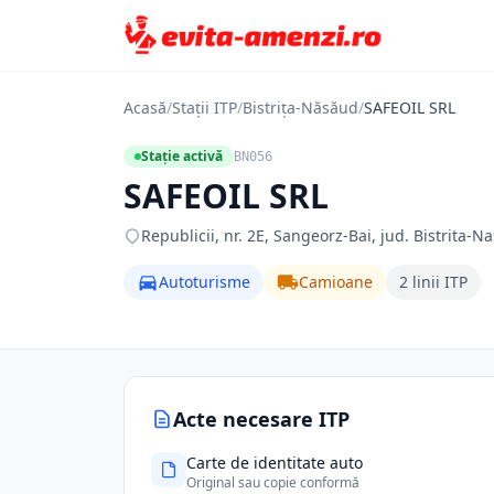
Acasă
/
Stații ITP
/
Bistrița-Năsăud
/
SAFEOIL SRL
Stație activă
BN056
SAFEOIL SRL
Republicii, nr. 2E, Sangeorz-Bai, jud. Bistrita-
Autoturisme
Camioane
2 linii ITP
Acte necesare ITP
Carte de identitate auto
Original sau copie conformă