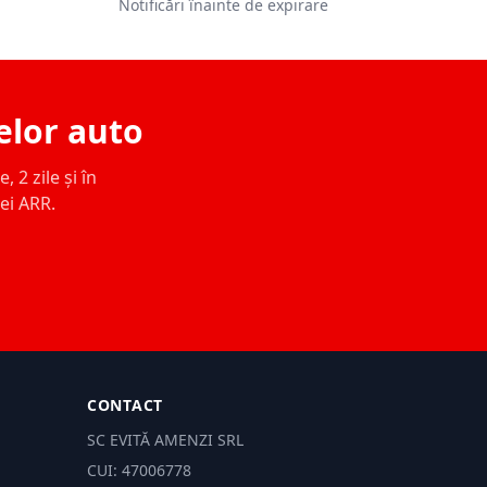
Notificări înainte de expirare
elor auto
 2 zile și în
ței ARR.
CONTACT
SC EVITĂ AMENZI SRL
CUI: 47006778