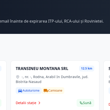
email înainte de expirarea ITP-ului, RCA-ului și Rovinietei.
TRANSINEU MONTANA SRL
12.5 km
-, nr. -, Rodna, Arabil In Dumbravile, jud.
Bistrita-Nasaud
Autoturisme
Camioane
Detalii stație
Sună