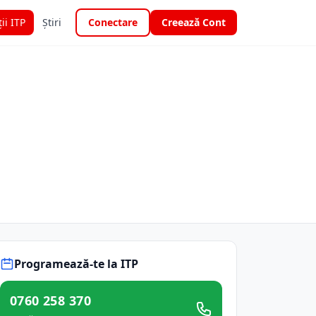
ții ITP
Știri
Conectare
Creează Cont
Programează-te la ITP
0760 258 370