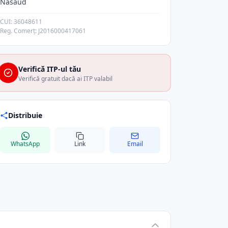
Nasaud
CUI: 36048611
Reg. Comerț: J2016000417061
Verifică ITP-ul tău
Verifică gratuit dacă ai ITP valabil
Distribuie
WhatsApp
Link
Email