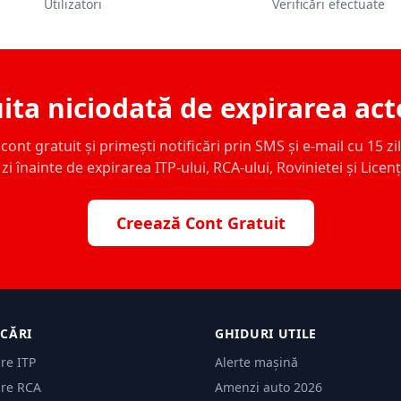
Utilizatori
Verificări efectuate
ita niciodată de expirarea act
ont gratuit și primești notificări prin SMS și e-mail cu 15 zile,
zi înainte de expirarea ITP-ului, RCA-ului, Rovinietei și Licen
Creează Cont Gratuit
ICĂRI
GHIDURI UTILE
are ITP
Alerte mașină
are RCA
Amenzi auto 2026