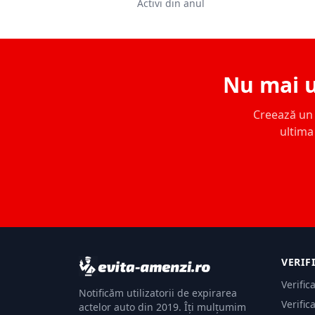
Activi din anul
Nu mai u
Creează un c
ultima 
VERIF
Verific
Notificăm utilizatorii de expirarea
Verific
actelor auto din 2019. Îți mulțumim