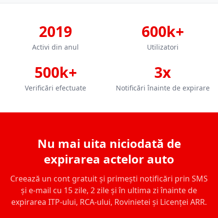
2019
600k+
Activi din anul
Utilizatori
500k+
3x
Verificări efectuate
Notificări înainte de expirare
Nu mai uita niciodată de
expirarea actelor auto
Creează un cont gratuit și primești notificări prin SMS
și e-mail cu 15 zile, 2 zile și în ultima zi înainte de
expirarea ITP-ului, RCA-ului, Rovinietei și Licenței ARR.