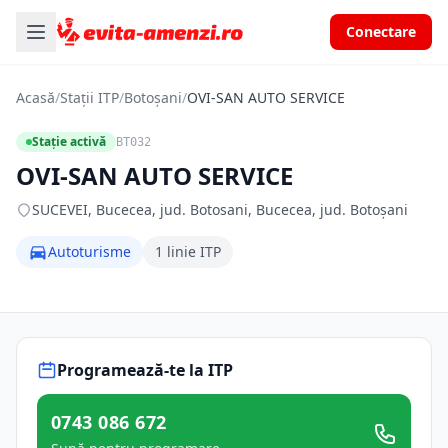
Conectare
Acasă
/
Stații ITP
/
Botoșani
/
OVI-SAN AUTO SERVICE
Stație activă
BT032
OVI-SAN AUTO SERVICE
SUCEVEI, Bucecea, jud. Botosani, Bucecea, jud. Botoșani
Autoturisme
1 linie ITP
Programează-te la ITP
0743 086 672