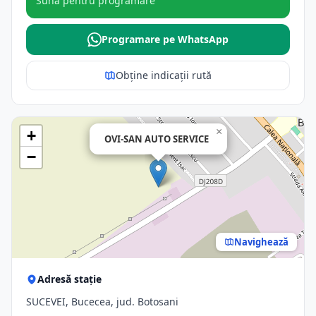
Sună pentru programare
Programare pe WhatsApp
Obține indicații rută
×
+
OVI-SAN AUTO SERVICE
−
Navighează
Adresă stație
SUCEVEI, Bucecea, jud. Botosani