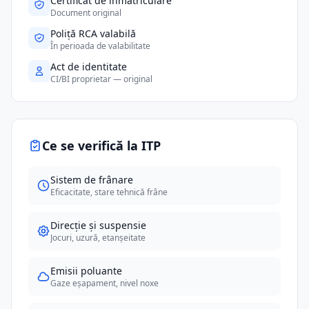
Certificat de înmatriculare
Document original
Poliță RCA valabilă
În perioada de valabilitate
Act de identitate
CI/BI proprietar — original
Ce se verifică la ITP
Sistem de frânare
Eficacitate, stare tehnică frâne
Direcție și suspensie
Jocuri, uzură, etanșeitate
Emisii poluante
Gaze eșapament, nivel noxe