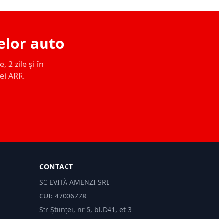
elor auto
 2 zile și în
ței ARR.
CONTACT
SC EVITĂ AMENZI SRL
CUI: 47006778
Str Științei, nr 5, bl.D41, et 3