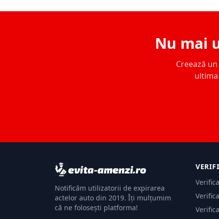
Nu mai u
Creează un c
ultima 
VERIF
Verific
Notificăm utilizatorii de expirarea
Verific
actelor auto din 2019. Îți mulțumim
că ne folosești platforma!
Verific