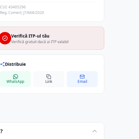
CUI: 43405296
Reg. Comerț: J7/668/2020
Verifică ITP-ul tău
Verifică gratuit dacă ai ITP valabil
Distribuie
WhatsApp
Link
Email
L?