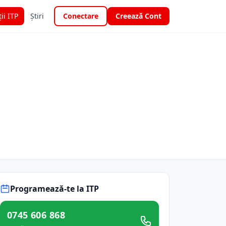
ții ITP
Știri
Conectare
Creează Cont
Programează-te la ITP
0745 606 868