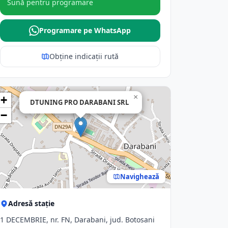
Sună pentru programare
Programare pe WhatsApp
Obține indicații rută
×
+
DTUNING PRO DARABANI SRL
−
Navighează
Adresă stație
1 DECEMBRIE, nr. FN, Darabani, jud. Botosani