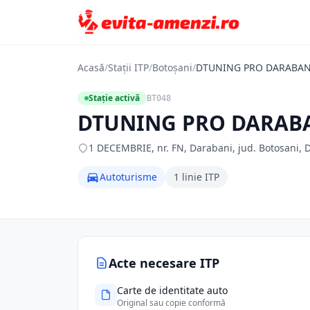
Acasă
/
Stații ITP
/
Botoșani
/
DTUNING PRO DARABAN
Stație activă
BT048
DTUNING PRO DARABA
1 DECEMBRIE, nr. FN, Darabani, jud. Botosani, 
Autoturisme
1 linie ITP
Acte necesare ITP
Carte de identitate auto
Original sau copie conformă