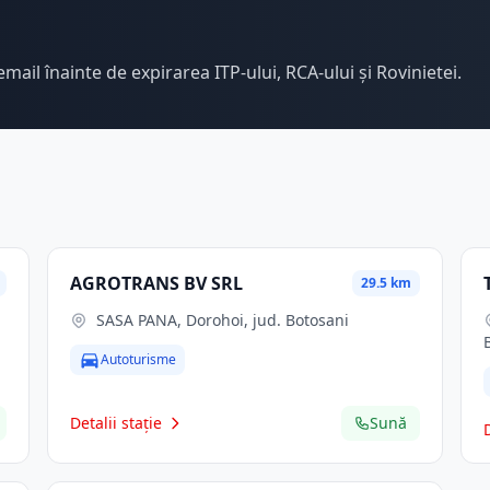
email înainte de expirarea ITP-ului, RCA-ului și Rovinietei.
AGROTRANS BV SRL
29.5 km
SASA PANA, Dorohoi, jud. Botosani
Autoturisme
Detalii stație
Sună