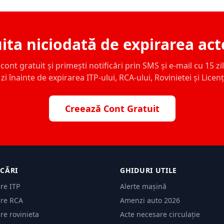
ita niciodată de expirarea act
ont gratuit și primești notificări prin SMS și e-mail cu 15 zile,
zi înainte de expirarea ITP-ului, RCA-ului, Rovinietei și Licen
Creează Cont Gratuit
ICĂRI
GHIDURI UTILE
are ITP
Alerte mașină
are RCA
Amenzi auto 2026
are rovinieta
Acte necesare circulație