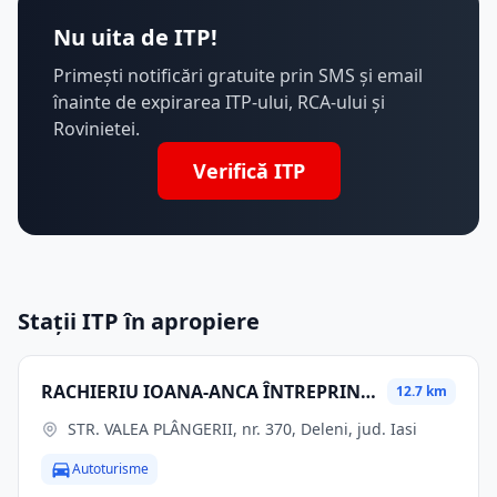
Nu uita de ITP!
Primești notificări gratuite prin SMS și email
înainte de expirarea ITP-ului, RCA-ului și
Rovinietei.
Verifică ITP
Stații ITP în apropiere
RACHIERIU IOANA-ANCA ÎNTREPRINDERE INDIVIDUALĂ
12.7 km
STR. VALEA PLÂNGERII, nr. 370, Deleni, jud. Iasi
Autoturisme