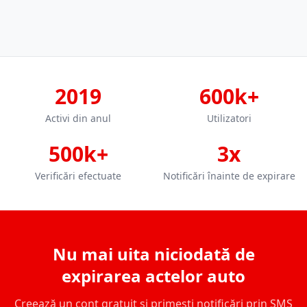
2019
600k+
Activi din anul
Utilizatori
500k+
3x
Verificări efectuate
Notificări înainte de expirare
Nu mai uita niciodată de
expirarea actelor auto
Creează un cont gratuit și primești notificări prin SMS