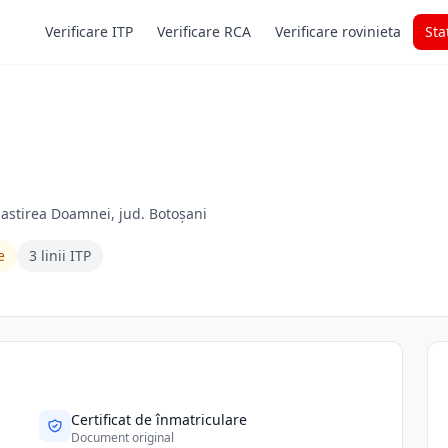
Verificare ITP
Verificare RCA
Verificare rovinieta
Sta
nastirea Doamnei, jud. Botoșani
e
3 linii ITP
Certificat de înmatriculare
Document original