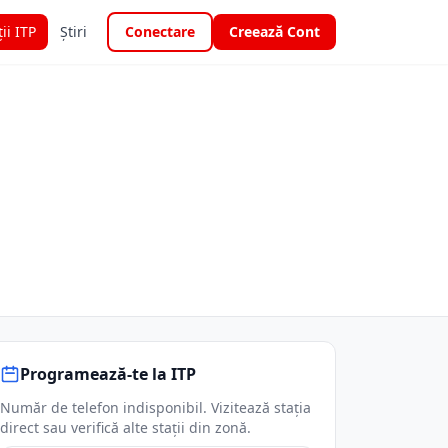
ții ITP
Știri
Conectare
Creează Cont
Programează-te la ITP
Număr de telefon indisponibil. Vizitează stația
direct sau verifică alte stații din zonă.