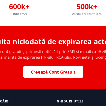
600k+
500k+
Utilizatori
Verificări efectuate
ita niciodată de expirarea act
ont gratuit și primești notificări prin SMS și e-mail cu 15 zile,
zi înainte de expirarea ITP-ului, RCA-ului, Rovinietei și Licen
Creează Cont Gratuit
ICĂRI
GHIDURI UTILE