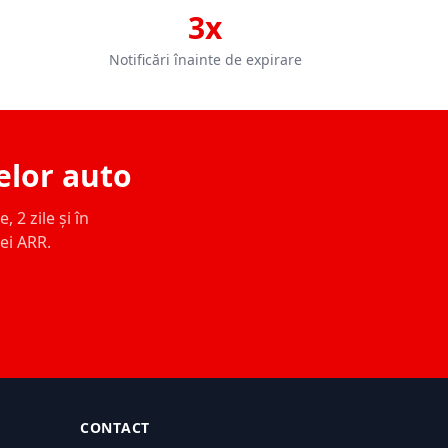
3x
Notificări înainte de expirare
elor auto
 2 zile și în
ței ARR.
CONTACT