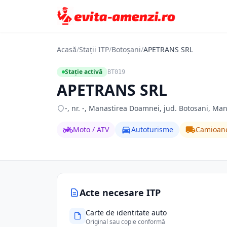
Acasă
/
Stații ITP
/
Botoșani
/
APETRANS SRL
Stație activă
BT019
APETRANS SRL
-, nr. -, Manastirea Doamnei, jud. Botosani, Ma
Moto / ATV
Autoturisme
Camioan
Acte necesare ITP
Carte de identitate auto
Original sau copie conformă