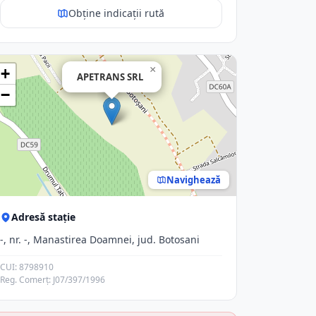
Obține indicații rută
×
+
APETRANS SRL
−
Navighează
Adresă stație
-, nr. -, Manastirea Doamnei, jud. Botosani
CUI: 8798910
Reg. Comerț: J07/397/1996