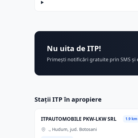
Nu uita de ITP!
Primești notificări gratuite prin SMS și 
Stații ITP în apropiere
ITPAUTOMOBILE PKW-LKW SRL
1.9 km
., Hudum, jud. Botosani