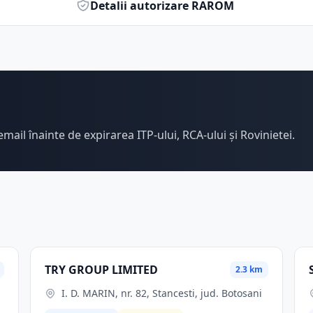
Detalii autorizare RAROM
email înainte de expirarea ITP-ului, RCA-ului și Rovinietei.
TRY GROUP LIMITED
2.3 km
I. D. MARIN, nr. 82, Stancesti, jud. Botosani