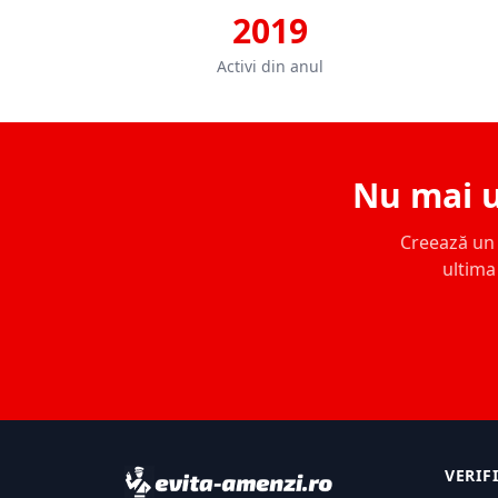
2019
Activi din anul
Nu mai u
Creează un c
ultima 
VERIF