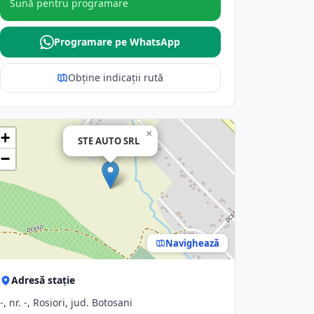
Sună pentru programare
Programare pe WhatsApp
Obține indicații rută
×
+
STE AUTO SRL
−
Navighează
Adresă stație
-, nr. -, Rosiori, jud. Botosani