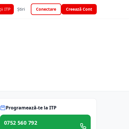
ții ITP
Știri
Conectare
Creează Cont
Programează-te la ITP
0752 560 792