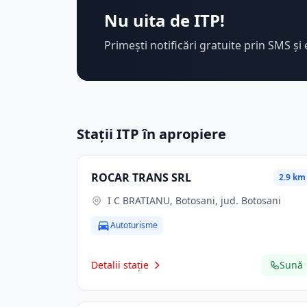
Nu uita de ITP!
Primești notificări gratuite prin SMS și 
Stații ITP în apropiere
ROCAR TRANS SRL
2.9 km
I C BRATIANU, Botosani, jud. Botosani
Autoturisme
Detalii stație
Sună