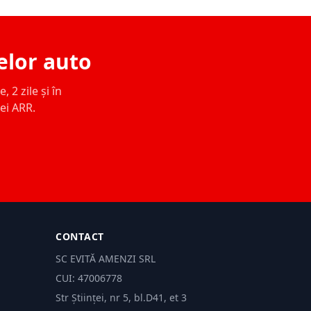
elor auto
 2 zile și în
ței ARR.
CONTACT
SC EVITĂ AMENZI SRL
CUI: 47006778
Str Științei, nr 5, bl.D41, et 3