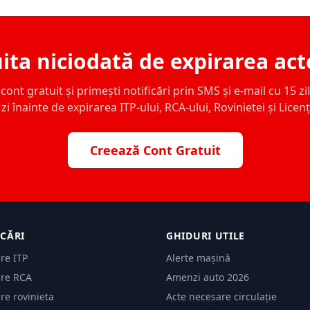
ita niciodată de expirarea act
ont gratuit și primești notificări prin SMS și e-mail cu 15 zile,
zi înainte de expirarea ITP-ului, RCA-ului, Rovinietei și Licen
Creează Cont Gratuit
ICĂRI
GHIDURI UTILE
are ITP
Alerte mașină
are RCA
Amenzi auto 2026
are rovinieta
Acte necesare circulație