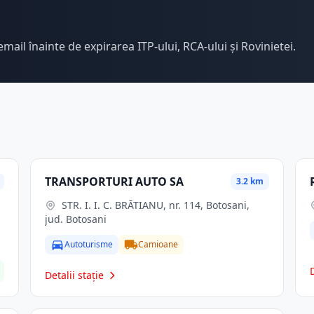
email înainte de expirarea ITP-ului, RCA-ului și Rovinietei.
TRANSPORTURI AUTO SA
3.2 km
STR. I. I. C. BRĂTIANU, nr. 114, Botosani,
jud. Botosani
Autoturisme
Camioane
Detalii stație