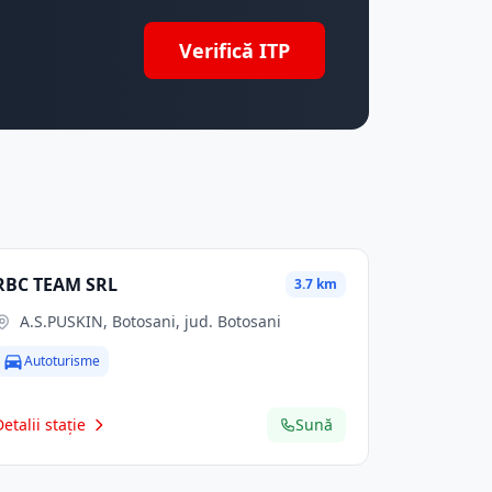
Verifică ITP
RBC TEAM SRL
3.7 km
A.S.PUSKIN, Botosani, jud. Botosani
Autoturisme
Detalii stație
Sună