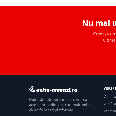
Nu mai u
Creează un c
ultima 
VERIF
Verific
Notificăm utilizatorii de expirarea
Verific
actelor auto din 2019. Îți mulțumim
că ne folosești platforma!
Verific