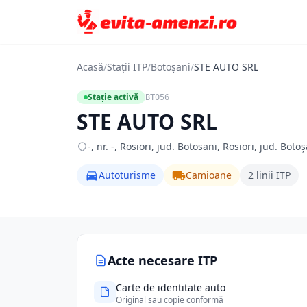
Acasă
/
Stații ITP
/
Botoșani
/
STE AUTO SRL
Stație activă
BT056
STE AUTO SRL
-, nr. -, Rosiori, jud. Botosani, Rosiori, jud. Boto
Autoturisme
Camioane
2 linii ITP
Acte necesare ITP
Carte de identitate auto
Original sau copie conformă