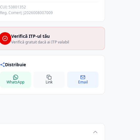
CUI: 53801352
Reg. Comerț: J2026008007009
Verifică ITP-ul tău
Verifică gratuit dacă ai ITP valabil
Distribuie
WhatsApp
Link
Email