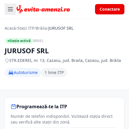
Conectare
Acasă
/
Stații ITP
/
Brăila
/
JURUSOF SRL
Stație activă
BR041
JURUSOF SRL
STR.EDEREI, nr. 13, Cazasu, jud. Braila, Cazasu, jud. Brăila
Autoturisme
1 linie ITP
Programează-te la ITP
Număr de telefon indisponibil. Vizitează stația direct
sau verifică alte stații din zonă.