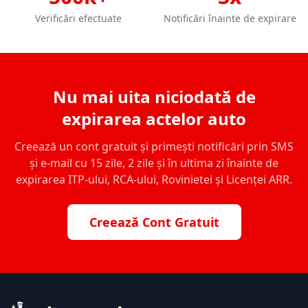
Verificări efectuate
Notificări înainte de expirare
Nu mai uita niciodată de
expirarea actelor auto
Creează un cont gratuit și primești notificări prin SMS
și e-mail cu 15 zile, 2 zile și în ultima zi înainte de
expirarea ITP-ului, RCA-ului, Rovinietei și Licenței ARR.
Creează Cont Gratuit