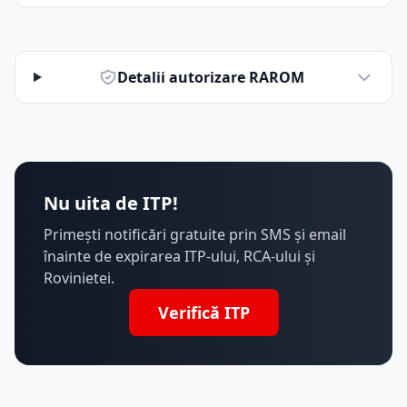
Detalii autorizare RAROM
Nu uita de ITP!
Primești notificări gratuite prin SMS și email
înainte de expirarea ITP-ului, RCA-ului și
Rovinietei.
Verifică ITP