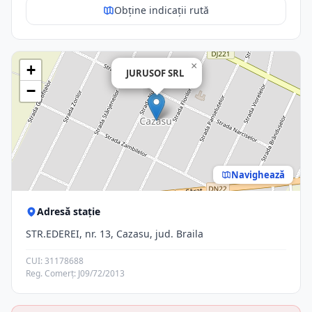
Obține indicații rută
×
+
JURUSOF SRL
−
Navighează
Adresă stație
STR.EDEREI, nr. 13, Cazasu, jud. Braila
CUI: 31178688
Reg. Comerț: J09/72/2013