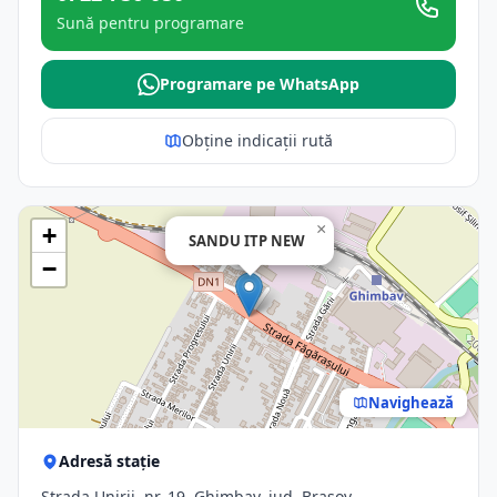
Sună pentru programare
Programare pe WhatsApp
Obține indicații rută
×
+
SANDU ITP NEW
−
Navighează
Adresă stație
Strada Unirii, nr. 19, Ghimbav, jud. Brasov