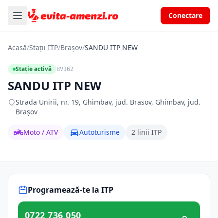
Conectare
Acasă
/
Stații ITP
/
Brașov
/
SANDU ITP NEW
Stație activă
BV162
SANDU ITP NEW
Strada Unirii, nr. 19, Ghimbav, jud. Brasov, Ghimbav, jud.
Brașov
Moto / ATV
Autoturisme
2 linii ITP
Programează-te la ITP
0722 736 050