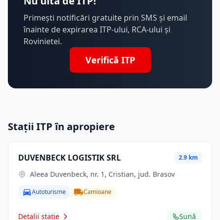
Nu uita de ITP!
Primești notificări gratuite prin SMS și email
înainte de expirarea ITP-ului, RCA-ului și
Rovinietei.
Verifică ITP
Stații ITP în apropiere
DUVENBECK LOGISTIK SRL
2.9 km
Aleea Duvenbeck, nr. 1, Cristian, jud. Brasov
Autoturisme
Camioane
Detalii stație
Sună