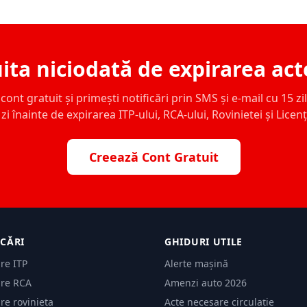
ita niciodată de expirarea act
ont gratuit și primești notificări prin SMS și e-mail cu 15 zile,
zi înainte de expirarea ITP-ului, RCA-ului, Rovinietei și Licen
Creează Cont Gratuit
ICĂRI
GHIDURI UTILE
are ITP
Alerte mașină
are RCA
Amenzi auto 2026
are rovinieta
Acte necesare circulație