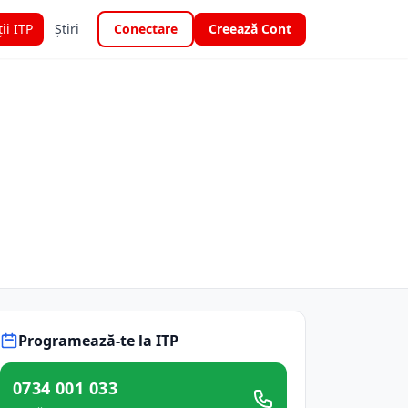
ții ITP
Știri
Conectare
Creează Cont
Programează-te la ITP
0734 001 033