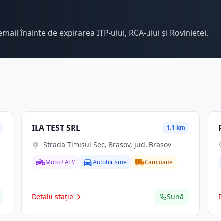
email înainte de expirarea ITP-ului, RCA-ului și Rovinietei.
ILA TEST SRL
1.1 km
Strada Timișul Sec, Brasov, jud. Brasov
Moto / ATV
Autoturisme
Camioane
Detalii stație
Sună