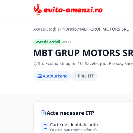
Acasă
/
Stații ITP
/
Brașov
/
MBT GRUP MOTORS SRL
Stație activă
BV113
MBT GRUP MOTORS S
Str. Ecologiştilor, nr. 10, Sacele, jud. Brasov, Sac
Autoturisme
1 linie ITP
Acte necesare ITP
Carte de identitate auto
Original sau copie conformă