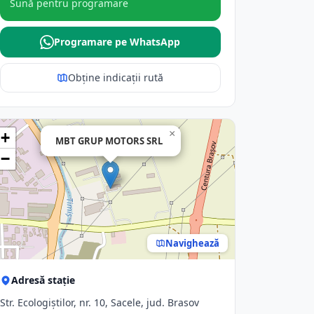
Sună pentru programare
Programare pe WhatsApp
Obține indicații rută
×
+
MBT GRUP MOTORS SRL
−
Navighează
Adresă stație
Str. Ecologiştilor, nr. 10, Sacele, jud. Brasov