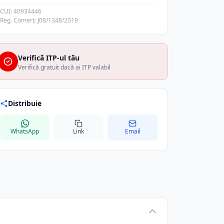
CUI: 40934446
Reg. Comerț: J08/1348/2019
Verifică ITP-ul tău
Verifică gratuit dacă ai ITP valabil
Distribuie
WhatsApp
Link
Email