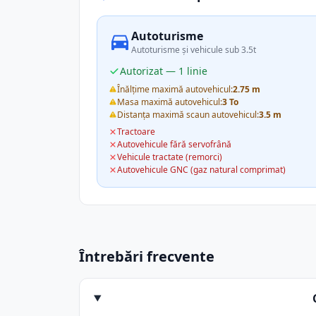
Autoturisme
Autoturisme și vehicule sub 3.5t
Autorizat — 1 linie
Înălțime maximă autovehicul:
2.75 m
Masa maximă autovehicul:
3 To
Distanța maximă scaun autovehicul:
3.5 m
Tractoare
Autovehicule fără servofrână
Vehicule tractate (remorci)
Autovehicule GNC (gaz natural comprimat)
Întrebări frecvente