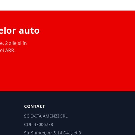
elor auto
 2 zile și în
ței ARR.
CONTACT
SC EVITĂ AMENZI SRL
CUI: 47006778
Str Științei, nr 5, bl.D41, et 3