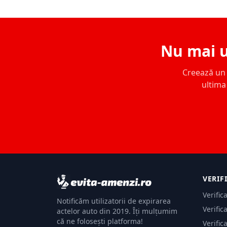
Nu mai u
Creează un c
ultima 
VERIF
Verific
Notificăm utilizatorii de expirarea
Verific
actelor auto din 2019. Îți mulțumim
că ne folosești platforma!
Verific