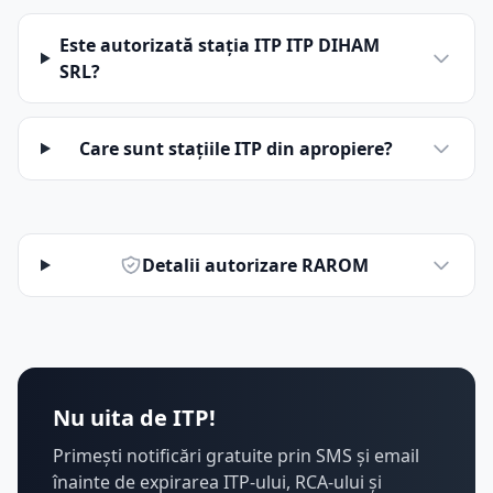
Este autorizată stația ITP ITP DIHAM
SRL?
Care sunt stațiile ITP din apropiere?
Detalii autorizare RAROM
Nu uita de ITP!
Primești notificări gratuite prin SMS și email
înainte de expirarea ITP-ului, RCA-ului și