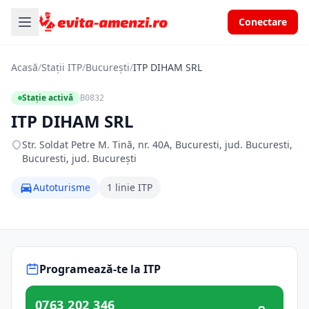
Conectare
Acasă
/
Stații ITP
/
București
/
ITP DIHAM SRL
Stație activă
B0832
ITP DIHAM SRL
Str. Soldat Petre M. Tină, nr. 40A, Bucuresti, jud. Bucuresti,
Bucuresti, jud. București
Autoturisme
1 linie ITP
Programează-te la ITP
0763 202 346