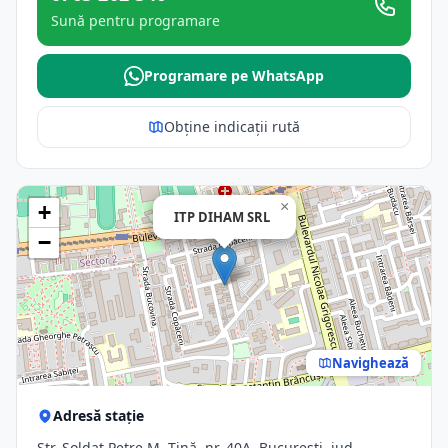
Sună pentru programare
Programare pe WhatsApp
Obține indicații rută
×
+
ITP DIHAM SRL
−
Navighează
Adresă stație
Str. Soldat Petre M. Tină, nr. 40A, Bucuresti, jud.