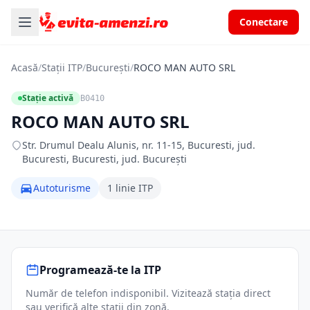
Conectare
Acasă
/
Stații ITP
/
București
/
ROCO MAN AUTO SRL
Stație activă
B0410
ROCO MAN AUTO SRL
Str. Drumul Dealu Alunis, nr. 11-15, Bucuresti, jud.
Bucuresti, Bucuresti, jud. București
Autoturisme
1 linie ITP
Programează-te la ITP
Număr de telefon indisponibil. Vizitează stația direct
sau verifică alte stații din zonă.