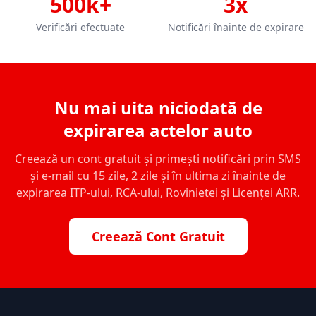
500k+
3x
Verificări efectuate
Notificări înainte de expirare
Nu mai uita niciodată de
expirarea actelor auto
Creează un cont gratuit și primești notificări prin SMS
și e-mail cu 15 zile, 2 zile și în ultima zi înainte de
expirarea ITP-ului, RCA-ului, Rovinietei și Licenței ARR.
Creează Cont Gratuit