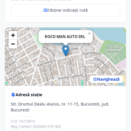
Obține indicații rută
×
+
ROCO MAN AUTO SRL
−
Navighează
Adresă stație
Str. Drumul Dealu Alunis, nr. 11-15, Bucuresti, jud.
Bucuresti
CUI: 16710616
Reg. Comerț: /J2004013761402