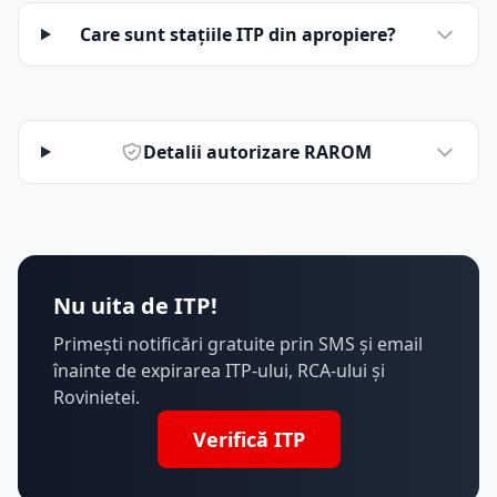
Care sunt stațiile ITP din apropiere?
Detalii autorizare RAROM
Nu uita de ITP!
Primești notificări gratuite prin SMS și email
înainte de expirarea ITP-ului, RCA-ului și
Rovinietei.
Verifică ITP