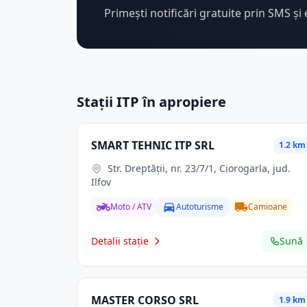
Primești notificări gratuite prin SMS și 
Stații ITP în apropiere
SMART TEHNIC ITP SRL
1.2 km
Str. Dreptăţii, nr. 23/7/1, Ciorogarla, jud.
Ilfov
Moto / ATV
Autoturisme
Camioane
Detalii stație
Sună
MASTER CORSO SRL
1.9 km