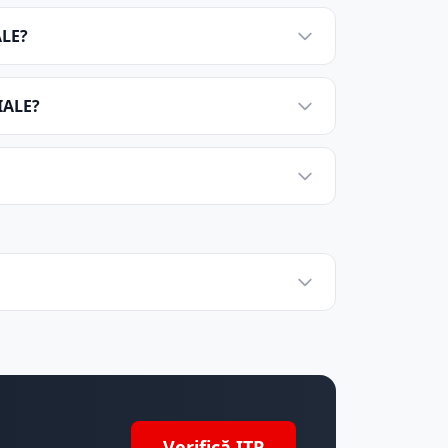
ALE?
IALE?
Verifică ITP