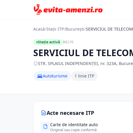
Acasă
/
Stații ITP
/
București
/
SERVICIUL DE TELECOM
Stație activă
B0176
SERVICIUL DE TELECO
STR. SPLAIUL INDEPENDENŢEI, nr. 323A, Bucuresti
Autoturisme
1 linie ITP
Acte necesare ITP
Carte de identitate auto
Original sau copie conformă