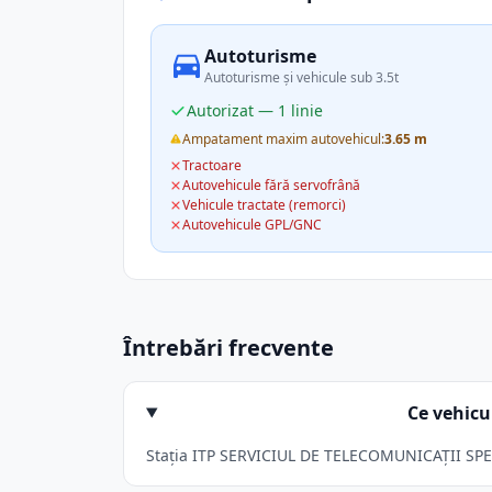
Autoturisme
Autoturisme și vehicule sub 3.5t
Autorizat — 1 linie
Ampatament maxim autovehicul:
3.65 m
Tractoare
Autovehicule fără servofrână
Vehicule tractate (remorci)
Autovehicule GPL/GNC
Întrebări frecvente
Ce vehicu
Stația ITP SERVICIUL DE TELECOMUNICAŢII SPECIA