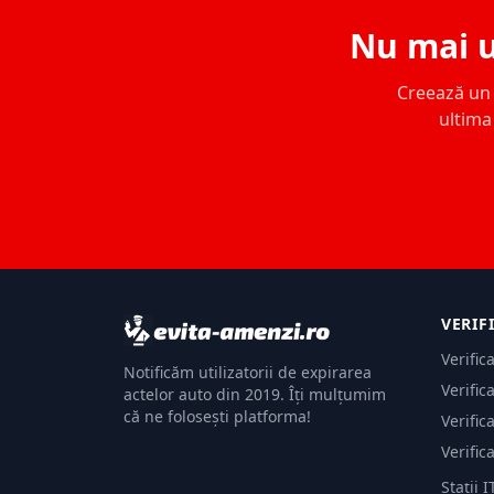
Nu mai u
Creează un c
ultima 
VERIF
Verific
Notificăm utilizatorii de expirarea
Verific
actelor auto din 2019. Îți mulțumim
că ne folosești platforma!
Verific
Verific
Stații I