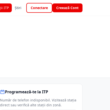
ții ITP
Știri
Conectare
Creează Cont
Programează-te la ITP
Număr de telefon indisponibil. Vizitează stația
direct sau verifică alte stații din zonă.