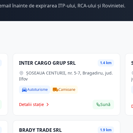
email înainte de expirarea ITP-ului, RCA-ului și Rovinietei.
INTER CARGO GRUP SRL
1.4 km
ŞOSEAUA CENTURII, nr. 5-7, Bragadiru, jud.
Ilfov
Autoturisme
Camioane
Detalii stație
Sună
BRADY TRADE SRL
1.9 km