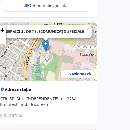
Obține indicații rută
×
+
SERVICIUL DE TELECOMUNICAŢII SPECIALE
−
Navighează
Adresă stație
STR. SPLAIUL INDEPENDENŢEI, nr. 323A,
Bucuresti, jud. Bucuresti
CUI: 4267230