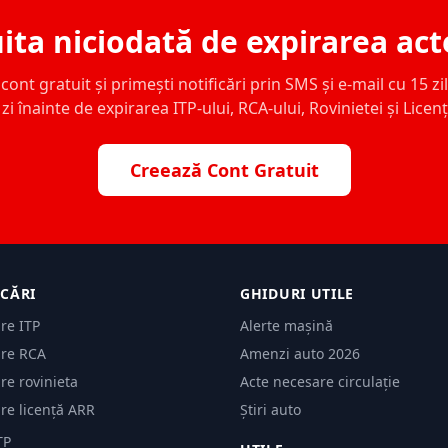
ita niciodată de expirarea act
ont gratuit și primești notificări prin SMS și e-mail cu 15 zile,
zi înainte de expirarea ITP-ului, RCA-ului, Rovinietei și Licen
Creează Cont Gratuit
ICĂRI
GHIDURI UTILE
are ITP
Alerte mașină
are RCA
Amenzi auto 2026
are rovinieta
Acte necesare circulație
are licență ARR
Știri auto
TP