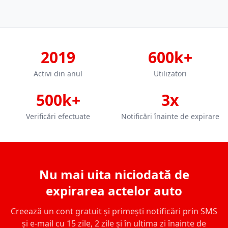
2019
600k+
Activi din anul
Utilizatori
500k+
3x
Verificări efectuate
Notificări înainte de expirare
Nu mai uita niciodată de
expirarea actelor auto
Creează un cont gratuit și primești notificări prin SMS
și e-mail cu 15 zile, 2 zile și în ultima zi înainte de