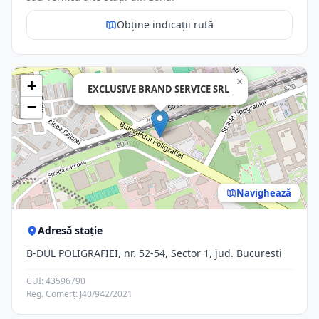
Obține indicații rută
×
+
EXCLUSIVE BRAND SERVICE SRL
−
Navighează
Adresă stație
B-DUL POLIGRAFIEI, nr. 52-54, Sector 1, jud. Bucuresti
CUI: 43596790
Reg. Comerț: J40/942/2021