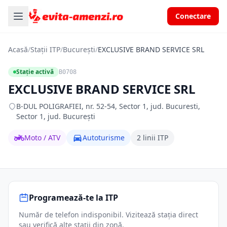
Conectare
Acasă
/
Stații ITP
/
București
/
EXCLUSIVE BRAND SERVICE SRL
Stație activă
B0708
EXCLUSIVE BRAND SERVICE SRL
B-DUL POLIGRAFIEI, nr. 52-54, Sector 1, jud. Bucuresti,
Sector 1, jud. București
Moto / ATV
Autoturisme
2 linii ITP
Programează-te la ITP
Număr de telefon indisponibil. Vizitează stația direct
sau verifică alte stații din zonă.