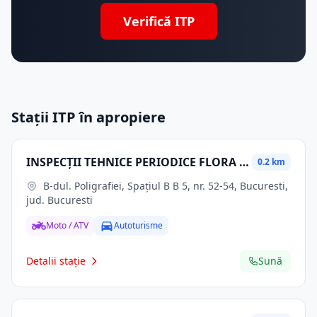
Verifică ITP
Stații ITP în apropiere
INSPECŢII TEHNICE PERIODICE FLORA SRL
0.2 km
B-dul. Poligrafiei, Spaţiul B B 5, nr. 52-54, Bucuresti,
jud. Bucuresti
Moto / ATV
Autoturisme
Detalii stație
Sună