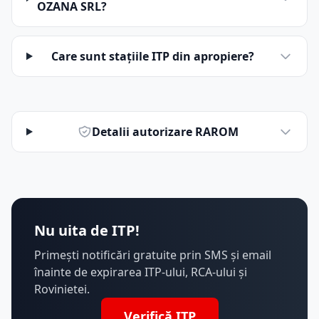
OZANA SRL?
Care sunt stațiile ITP din apropiere?
Detalii autorizare RAROM
Nu uita de ITP!
Primești notificări gratuite prin SMS și email
înainte de expirarea ITP-ului, RCA-ului și
Rovinietei.
Verifică ITP