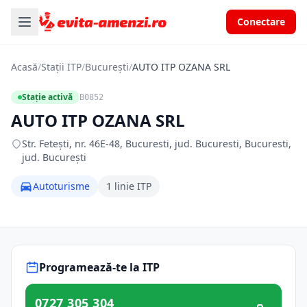
Conectare
Acasă
/
Stații ITP
/
București
/
AUTO ITP OZANA SRL
Stație activă
B0852
AUTO ITP OZANA SRL
Str. Feteşti, nr. 46E-48, Bucuresti, jud. Bucuresti, Bucuresti,
jud. București
Autoturisme
1 linie ITP
Programează-te la ITP
0727 305 304