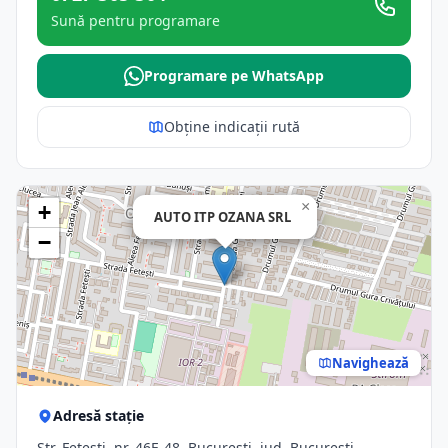
Sună pentru programare
Programare pe WhatsApp
Obține indicații rută
×
+
AUTO ITP OZANA SRL
−
Navighează
Adresă stație
Str. Feteşti, nr. 46E-48, Bucuresti, jud. Bucuresti