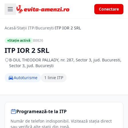
Conectare
Acasă
/
Stații ITP
/
București
/
ITP IOR 2 SRL
Stație activă
B0826
ITP IOR 2 SRL
B-DUL THEODOR PALLADY, nr. 287, Sector 3, jud. Bucuresti,
Sector 3, jud. București
Autoturisme
1 linie ITP
Programează-te la ITP
Număr de telefon indisponibil. Vizitează stația direct
sau verifică alte stații din zonă.