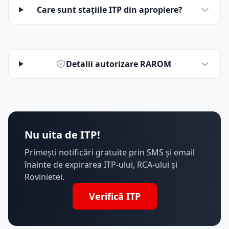
Care sunt stațiile ITP din apropiere?
Detalii autorizare RAROM
Nu uita de ITP!
Primești notificări gratuite prin SMS și email
înainte de expirarea ITP-ului, RCA-ului și
Rovinietei.
Verifică ITP