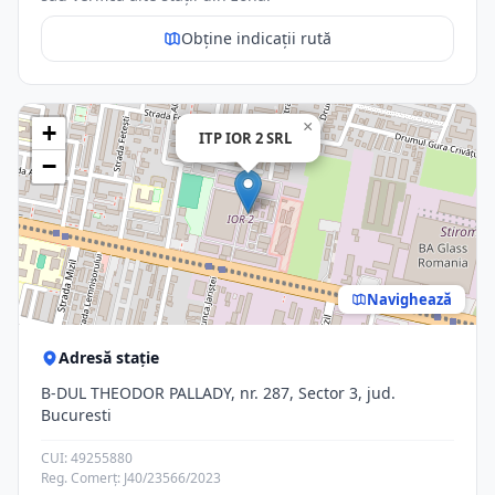
Obține indicații rută
×
+
ITP IOR 2 SRL
−
Navighează
Adresă stație
B-DUL THEODOR PALLADY, nr. 287, Sector 3, jud.
Bucuresti
CUI: 49255880
Reg. Comerț: J40/23566/2023