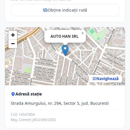
Obține indicații rută
×
+
AUTO HAN SRL
−
Navighează
Adresă stație
Strada Amurgului, nr. 29A, Sector 5, jud. Bucuresti
CUI: 14541804
Reg. Comerț: J40/2396/2002