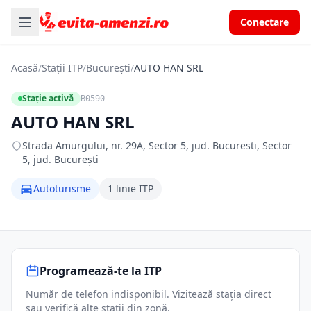
Conectare
Acasă
/
Stații ITP
/
București
/
AUTO HAN SRL
Stație activă
B0590
AUTO HAN SRL
Strada Amurgului, nr. 29A, Sector 5, jud. Bucuresti, Sector
5, jud. București
Autoturisme
1 linie ITP
Programează-te la ITP
Număr de telefon indisponibil. Vizitează stația direct
sau verifică alte stații din zonă.