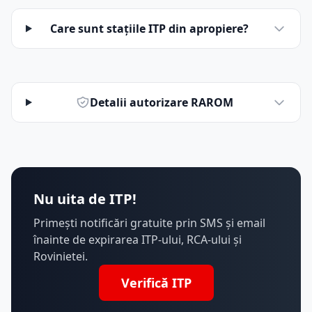
Care sunt stațiile ITP din apropiere?
Detalii autorizare RAROM
Nu uita de ITP!
Primești notificări gratuite prin SMS și email
înainte de expirarea ITP-ului, RCA-ului și
Rovinietei.
Verifică ITP