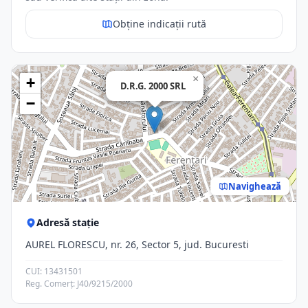
Obține indicații rută
×
+
D.R.G. 2000 SRL
−
Navighează
Adresă stație
AUREL FLORESCU, nr. 26, Sector 5, jud. Bucuresti
CUI: 13431501
Reg. Comerț: J40/9215/2000