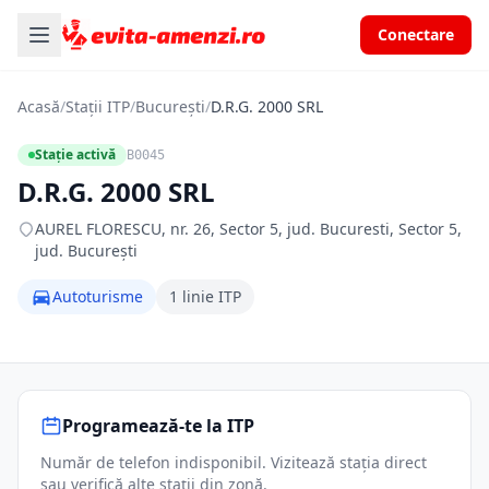
Conectare
Acasă
/
Stații ITP
/
București
/
D.R.G. 2000 SRL
Stație activă
B0045
D.R.G. 2000 SRL
AUREL FLORESCU, nr. 26, Sector 5, jud. Bucuresti, Sector 5,
jud. București
Autoturisme
1 linie ITP
Programează-te la ITP
Număr de telefon indisponibil. Vizitează stația direct
sau verifică alte stații din zonă.