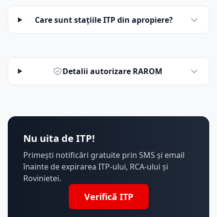
Care sunt stațiile ITP din apropiere?
Detalii autorizare RAROM
Nu uita de ITP!
Primești notificări gratuite prin SMS și email
înainte de expirarea ITP-ului, RCA-ului și
Rovinietei.
Verifică ITP