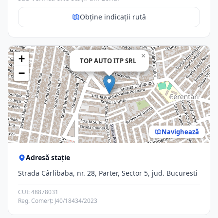
Obține indicații rută
×
+
TOP AUTO ITP SRL
−
Navighează
Adresă stație
Strada Cârlibaba, nr. 28, Parter, Sector 5, jud. Bucuresti
CUI: 48878031
Reg. Comerț: J40/18434/2023