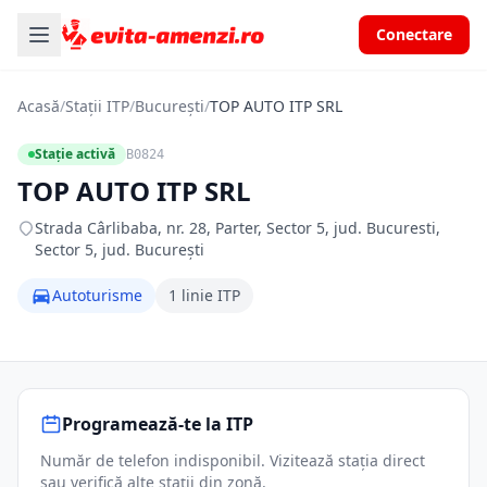
Conectare
Acasă
/
Stații ITP
/
București
/
TOP AUTO ITP SRL
Stație activă
B0824
TOP AUTO ITP SRL
Strada Cârlibaba, nr. 28, Parter, Sector 5, jud. Bucuresti,
Sector 5, jud. București
Autoturisme
1 linie ITP
Programează-te la ITP
Număr de telefon indisponibil. Vizitează stația direct
sau verifică alte stații din zonă.