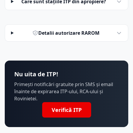
Care sunt stațiile ITP din apropiere?
Detalii autorizare RAROM
Nu uita de ITP!
Primești notificări gratuite prin SMS și email
înainte de expirarea ITP-ului, RCA-ului și
Rovinietei.
Verifică ITP