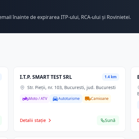
email înainte de expirarea ITP-ului, RCA-ului și Rovinietei.
I.T.P. SMART TEST SRL
1.4 km
Str. Pieţii, nr. 103, Bucuresti, jud. Bucuresti
Moto / ATV
Autoturisme
Camioane
Detalii stație
Sună