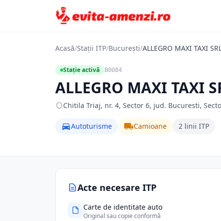
Acasă
/
Stații ITP
/
București
/
ALLEGRO MAXI TAXI SR
Stație activă
B0084
ALLEGRO MAXI TAXI S
Chitila Triaj, nr. 4, Sector 6, jud. Bucuresti, Sect
Autoturisme
Camioane
2 linii ITP
Acte necesare ITP
Carte de identitate auto
Original sau copie conformă