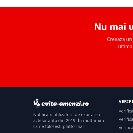
Nu mai u
Creează un c
ultima 
VERIF
Verific
Notificăm utilizatorii de expirarea
Verific
actelor auto din 2019. Îți mulțumim
că ne folosești platforma!
Verific