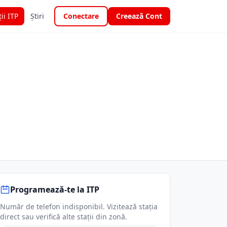
ții ITP
Știri
Conectare
Creează Cont
Programează-te la ITP
Număr de telefon indisponibil. Vizitează stația
direct sau verifică alte stații din zonă.