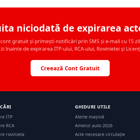
ita niciodată de expirarea act
ont gratuit și primești notificări prin SMS și e-mail cu 15 zile,
zi înainte de expirarea ITP-ului, RCA-ului, Rovinietei și Licen
Creează Cont Gratuit
ICĂRI
GHIDURI UTILE
are ITP
Alerte mașină
are RCA
Amenzi auto 2026
are rovinieta
Acte necesare circulație