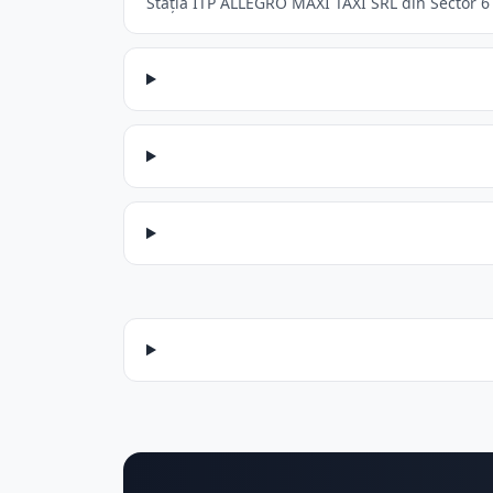
Stația ITP ALLEGRO MAXI TAXI SRL din Sector 6 a