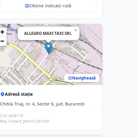
Obține indicații rută
×
+
ALLEGRO MAXI TAXI SRL
−
Navighează
Adresă stație
Chitila Triaj, nr. 4, Sector 6, jud. Bucuresti
CUI: 2836178
Reg. Comerț: J40/10124/1991