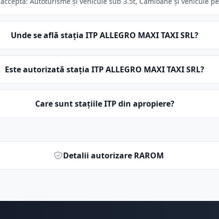
cceptă: Autoturisme și vehicule sub 3.5t, Camioane și vehicule pest
Unde se află stația ITP ALLEGRO MAXI TAXI SRL?
Este autorizată stația ITP ALLEGRO MAXI TAXI SRL?
Care sunt stațiile ITP din apropiere?
Detalii autorizare RAROM