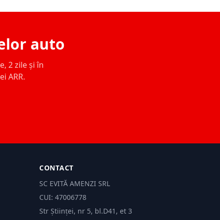
elor auto
 2 zile și în
ței ARR.
CONTACT
SC EVITĂ AMENZI SRL
CUI: 47006778
Str Științei, nr 5, bl.D41, et 3