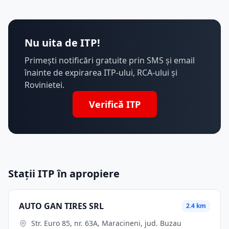
Nu uita de ITP!
Primești notificări gratuite prin SMS și email
înainte de expirarea ITP-ului, RCA-ului și
Rovinietei.
Verifică ITP
Stații ITP în apropiere
AUTO GAN TIRES SRL
2.4 km
Str. Euro 85, nr. 63A, Maracineni, jud. Buzau