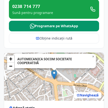
0238 714 777
Sună pentru programare
Programare pe WhatsApp
Obține indicații rută
×
+
AUTOMECANICA SOCOM SOCIETATE
COOPERATIVĂ
−
Navighează
Adresă stație