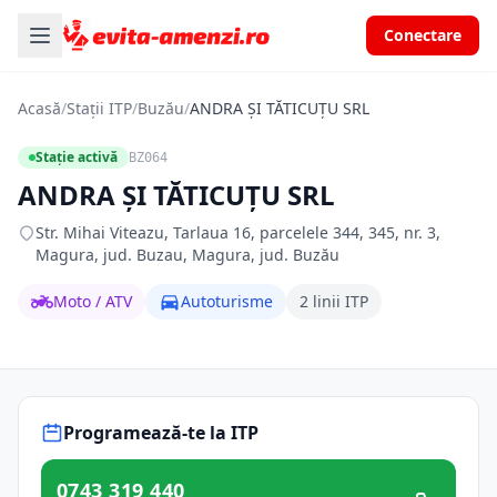
Conectare
Acasă
/
Stații ITP
/
Buzău
/
ANDRA ŞI TĂTICUŢU SRL
Stație activă
BZ064
ANDRA ŞI TĂTICUŢU SRL
Str. Mihai Viteazu, Tarlaua 16, parcelele 344, 345, nr. 3,
Magura, jud. Buzau, Magura, jud. Buzău
Moto / ATV
Autoturisme
2 linii ITP
Programează-te la ITP
0743 319 440