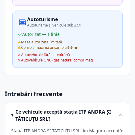
Autoturisme
Autoturisme și vehicule sub 3.5t
Autorizat — 1 linie
Masa autorizată limitată
Consolă maximă ansamblu:
6.9 m
Autovehicule fără servofrână
Autovehicule GNC (gaz natural comprimat)
Întrebări frecvente
Ce vehicule acceptă stația ITP ANDRA ŞI
TĂTICUŢU SRL?
Stația ITP ANDRA ŞI TĂTICUŢU SRL din Magura acceptă: