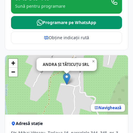
Sună pentru programare
Programare pe WhatsApp
Obține indicații rută
×
+
ANDRA ŞI TĂTICUŢU SRL
−
Navighează
Adresă stație
Str. Mihai Viteazu, Tarlaua 16, parcelele 344, 345, nr. 3,