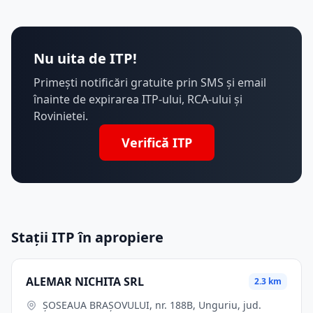
Nu uita de ITP!
Primești notificări gratuite prin SMS și email
înainte de expirarea ITP-ului, RCA-ului și
Rovinietei.
Verifică ITP
Stații ITP în apropiere
ALEMAR NICHITA SRL
2.3 km
ȘOSEAUA BRAȘOVULUI, nr. 188B, Unguriu, jud.