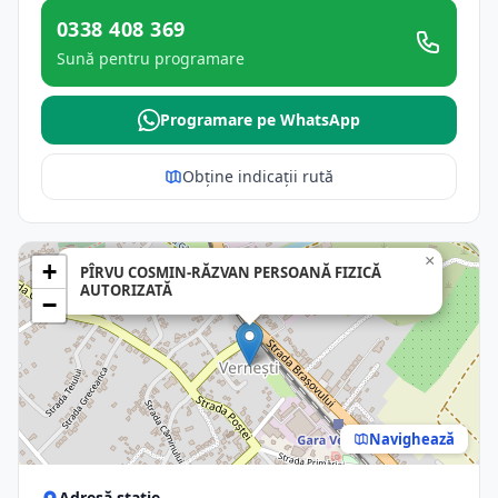
0338 408 369
Sună pentru programare
Programare pe WhatsApp
Obține indicații rută
×
+
PÎRVU COSMIN-RĂZVAN PERSOANĂ FIZICĂ
AUTORIZATĂ
−
Navighează
Adresă stație