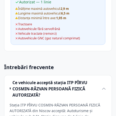
Autorizat — 1 linie
Înălțime maximă autovehicul:
2,9 m
Lungime maximă autovehicul:
6,5 m
Distanța minimă între axe:
1,05 m
Tractoare
Autovehicule fără servofrână
Vehicule tractate (remorci)
Autovehicule GNC (gaz natural comprimat)
Întrebări frecvente
Ce vehicule acceptă stația ITP PÎRVU
COSMIN-RĂZVAN PERSOANĂ FIZICĂ
AUTORIZATĂ?
Stația ITP PÎRVU COSMIN-RĂZVAN PERSOANĂ FIZICĂ
AUTORIZATĂ din Niscov acceptă: Autoturisme și