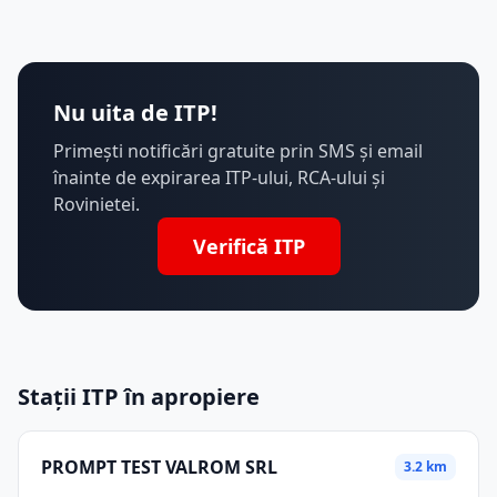
Nu uita de ITP!
Primești notificări gratuite prin SMS și email
înainte de expirarea ITP-ului, RCA-ului și
Rovinietei.
Verifică ITP
Stații ITP în apropiere
PROMPT TEST VALROM SRL
3.2 km