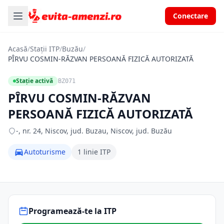
Conectare
Acasă
/
Stații ITP
/
Buzău
/
PÎRVU COSMIN-RĂZVAN PERSOANĂ FIZICĂ AUTORIZATĂ
Stație activă
BZ071
PÎRVU COSMIN-RĂZVAN
PERSOANĂ FIZICĂ AUTORIZATĂ
-, nr. 24, Niscov, jud. Buzau, Niscov, jud. Buzău
Autoturisme
1 linie ITP
Programează-te la ITP