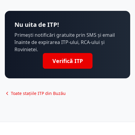
Nu uita de ITP!
Primești notificări gratuite prin SMS și email
înainte de expirarea ITP-ului, RCA-ului și
Rovinietei.
Verifică ITP
Toate stațiile ITP din Buzău