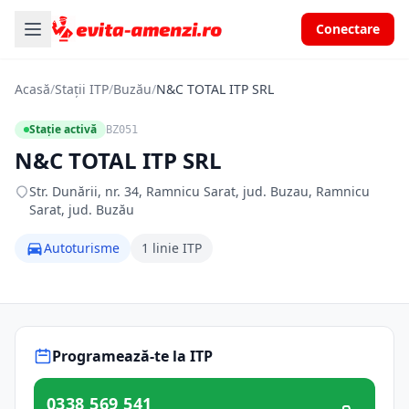
Conectare
Acasă
/
Stații ITP
/
Buzău
/
N&C TOTAL ITP SRL
Stație activă
BZ051
N&C TOTAL ITP SRL
Str. Dunării, nr. 34, Ramnicu Sarat, jud. Buzau, Ramnicu
Sarat, jud. Buzău
Autoturisme
1 linie ITP
Programează-te la ITP
0338 569 541