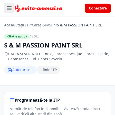
Conectare
Acasă
/
Stații ITP
/
Caraș-Severin
/
S & M PASSION PAINT SRL
Stație activă
CS061
S & M PASSION PAINT SRL
CALEA SEVERINULUI, nr. 8, Caransebes, jud. Caras-Severin,
Caransebes, jud. Caraș-Severin
Autoturisme
1 linie ITP
Programează-te la ITP
Număr de telefon indisponibil. Vizitează stația direct
sau verifică alte stații din zonă.