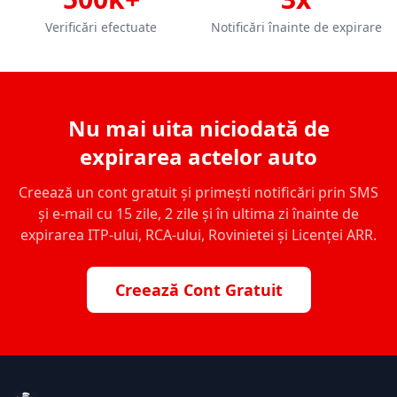
Verificări efectuate
Notificări înainte de expirare
Nu mai uita niciodată de
expirarea actelor auto
Creează un cont gratuit și primești notificări prin SMS
și e-mail cu 15 zile, 2 zile și în ultima zi înainte de
expirarea ITP-ului, RCA-ului, Rovinietei și Licenței ARR.
Creează Cont Gratuit