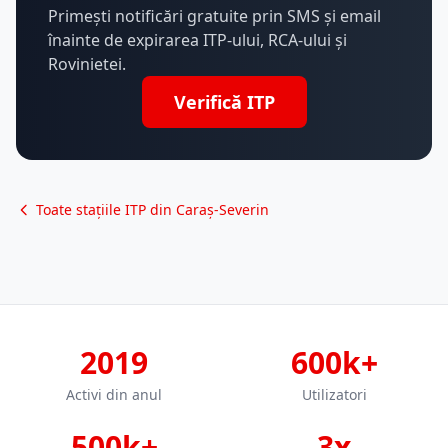
Primești notificări gratuite prin SMS și email
înainte de expirarea ITP-ului, RCA-ului și
Rovinietei.
Verifică ITP
Toate stațiile ITP din Caraș-Severin
2019
600k+
Activi din anul
Utilizatori
500k+
3x