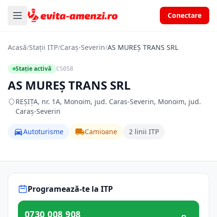
Conectare
Acasă
/
Stații ITP
/
Caraș-Severin
/
AS MUREŞ TRANS SRL
Stație activă
CS058
AS MUREŞ TRANS SRL
REŞIŢA, nr. 1A, Monoim, jud. Caras-Severin, Monoim, jud.
Caraș-Severin
Autoturisme
Camioane
2 linii ITP
Programează-te la ITP
0730 008 908