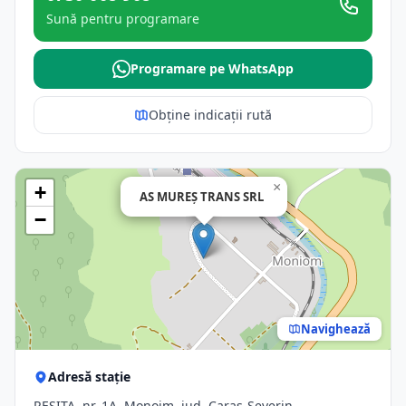
Sună pentru programare
Programare pe WhatsApp
Obține indicații rută
×
+
AS MUREŞ TRANS SRL
−
Navighează
Adresă stație
REŞIŢA, nr. 1A, Monoim, jud. Caras-Severin