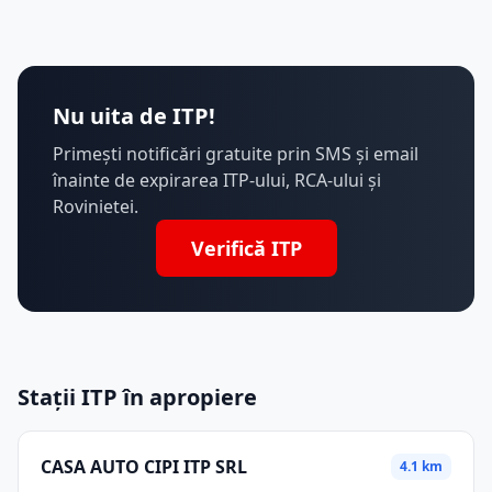
Nu uita de ITP!
Primești notificări gratuite prin SMS și email
înainte de expirarea ITP-ului, RCA-ului și
Rovinietei.
Verifică ITP
Stații ITP în apropiere
CASA AUTO CIPI ITP SRL
4.1 km