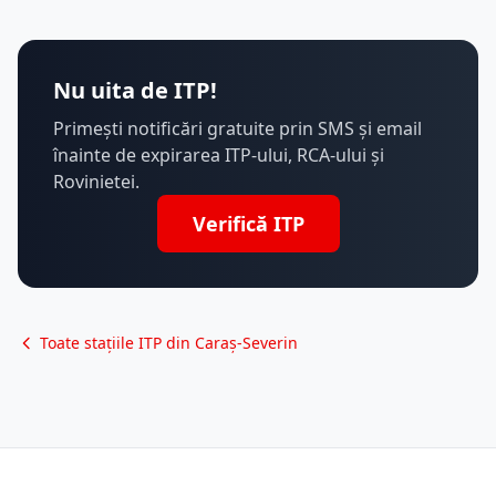
Nu uita de ITP!
Primești notificări gratuite prin SMS și email
înainte de expirarea ITP-ului, RCA-ului și
Rovinietei.
Verifică ITP
Toate stațiile ITP din Caraș-Severin