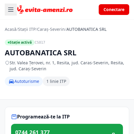
Conectare
Acasă
/
Stații ITP
/
Caraș-Severin
/
AUTOBANATICA SRL
Stație activă
CS017
AUTOBANATICA SRL
Str. Valea Ţerovei, nr. 1, Resita, jud. Caras-Severin, Resita,
jud. Caraș-Severin
Autoturisme
1 linie ITP
Programează-te la ITP
0744 261 377