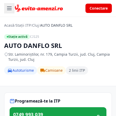
Conectare
Acasă
/
Stații ITP
/
Cluj
/
AUTO DANFLO SRL
Stație activă
CJ125
AUTO DANFLO SRL
Str. Laminoriștilor, nr. 179, Campia Turzii, jud. Cluj, Campia
Turzii, jud. Cluj
Autoturisme
Camioane
2 linii ITP
Programează-te la ITP
0749 993 039