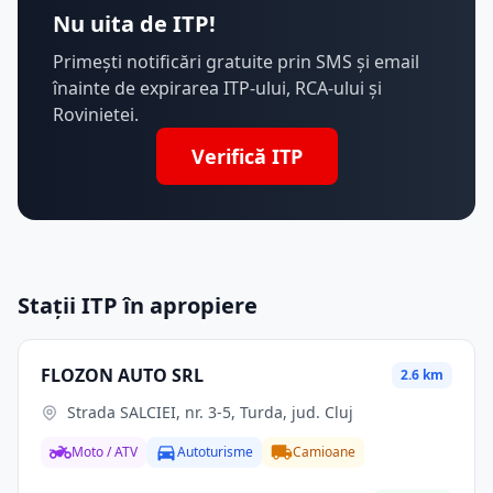
Nu uita de ITP!
Primești notificări gratuite prin SMS și email
înainte de expirarea ITP-ului, RCA-ului și
Rovinietei.
Verifică ITP
Stații ITP în apropiere
FLOZON AUTO SRL
2.6 km
Strada SALCIEI, nr. 3-5, Turda, jud. Cluj
Moto / ATV
Autoturisme
Camioane