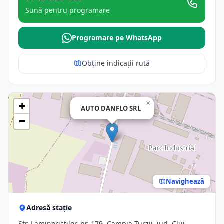
Sună pentru programare
Programare pe WhatsApp
Obține indicații rută
×
+
AUTO DANFLO SRL
−
Navighează
Adresă stație
Str. Laminoriștilor, nr. 179, Campia Turzii, jud. Cluj