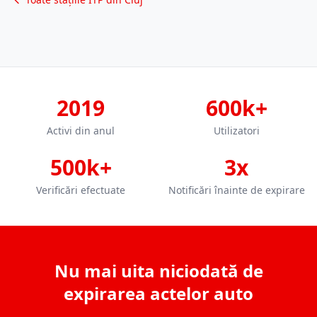
2019
600k+
Activi din anul
Utilizatori
500k+
3x
Verificări efectuate
Notificări înainte de expirare
Nu mai uita niciodată de
expirarea actelor auto