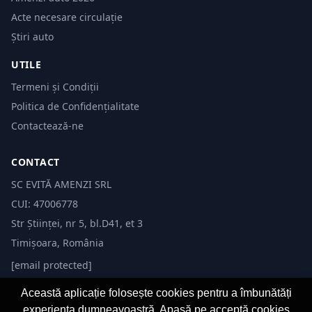
Acte necesare circulație
Știri auto
UTILE
Termeni și Condiții
Politica de Confidențialitate
Contactează-ne
CONTACT
SC EVITĂ AMENZI SRL
CUI: 47006778
Str Științei, nr 5, bl.D41, et 3
Timișoara, România
[email protected]
Această aplicație folosește cookies pentru a îmbunătăți
experiența dumneavoastră. Apasă pe acceptă cookies