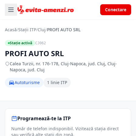
Conectare
Acasă
/
Stații ITP
/
Cluj
/
PROFI AUTO SRL
Stație activă
CJ062
PROFI AUTO SRL
Calea Turzii, nr. 176-178, Cluj-Napoca, jud. Cluj, Cluj-
Napoca, jud. Cluj
Autoturisme
1 linie ITP
Programează-te la ITP
Număr de telefon indisponibil. Vizitează stația direct
sau verifică alte stații din zonă.