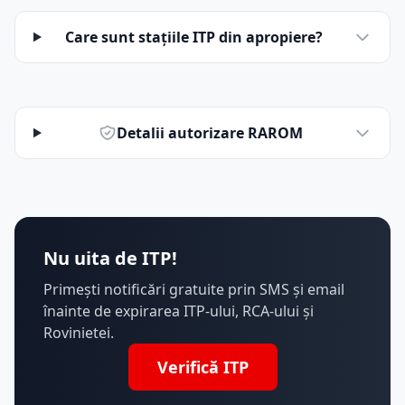
Care sunt stațiile ITP din apropiere?
Detalii autorizare RAROM
Nu uita de ITP!
Primești notificări gratuite prin SMS și email
înainte de expirarea ITP-ului, RCA-ului și
Rovinietei.
Verifică ITP