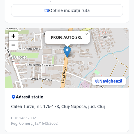
Obține indicații rută
×
+
PROFI AUTO SRL
−
Navighează
Adresă stație
Calea Turzii, nr. 176-178, Cluj-Napoca, jud. Cluj
CUI: 14852002
Reg. Comerț: J12/1643/2002