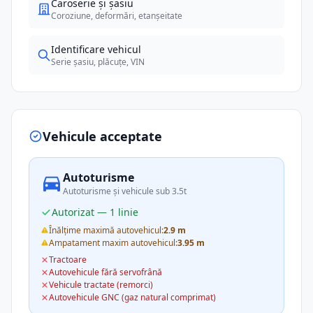
Caroserie și șasiu
Coroziune, deformări, etanșeitate
Identificare vehicul
Serie șasiu, plăcuțe, VIN
Vehicule acceptate
Autoturisme
Autoturisme și vehicule sub 3.5t
Autorizat — 1 linie
Înălțime maximă autovehicul:
2.9 m
Ampatament maxim autovehicul:
3.95 m
Tractoare
Autovehicule fără servofrână
Vehicule tractate (remorci)
Autovehicule GNC (gaz natural comprimat)