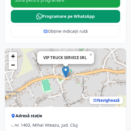
Sună pentru programare
Programare pe WhatsApp
Obține indicații rută
×
+
VIP TRUCK SERVICE SRL
−
Navighează
Adresă stație
-, nr. 1403, Mihai Viteazu, jud. Cluj