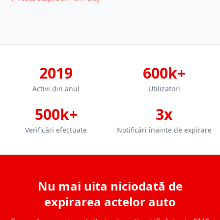
2019
600k+
Activi din anul
Utilizatori
500k+
3x
Verificări efectuate
Notificări înainte de expirare
Nu mai uita niciodată de
expirarea actelor auto