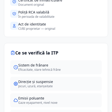
Certificat de înmatriculare
Document original
Poliță RCA valabilă
În perioada de valabilitate
Act de identitate
CI/BI proprietar — original
Ce se verifică la ITP
Sistem de frânare
Eficacitate, stare tehnică frâne
Direcție și suspensie
Jocuri, uzură, etanșeitate
Emisii poluante
Gaze eșapament, nivel noxe