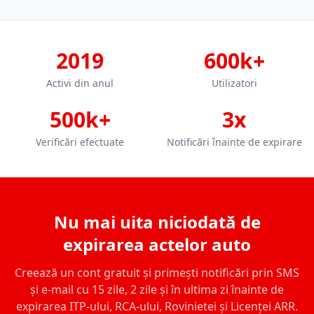
2019
600k+
Activi din anul
Utilizatori
500k+
3x
Verificări efectuate
Notificări înainte de expirare
Nu mai uita niciodată de
expirarea actelor auto
Creează un cont gratuit și primești notificări prin SMS
și e-mail cu 15 zile, 2 zile și în ultima zi înainte de
expirarea ITP-ului, RCA-ului, Rovinietei și Licenței ARR.