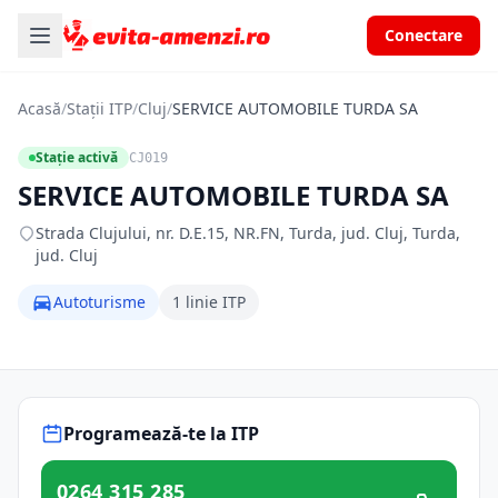
Conectare
Acasă
/
Stații ITP
/
Cluj
/
SERVICE AUTOMOBILE TURDA SA
Stație activă
CJ019
SERVICE AUTOMOBILE TURDA SA
Strada Clujului, nr. D.E.15, NR.FN, Turda, jud. Cluj, Turda,
jud. Cluj
Autoturisme
1 linie ITP
Programează-te la ITP
0264 315 285