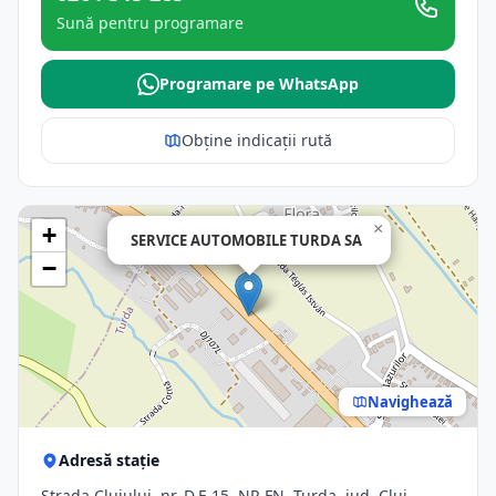
Sună pentru programare
Programare pe WhatsApp
Obține indicații rută
×
+
SERVICE AUTOMOBILE TURDA SA
−
Navighează
Adresă stație
Strada Clujului, nr. D.E.15, NR.FN, Turda, jud. Cluj