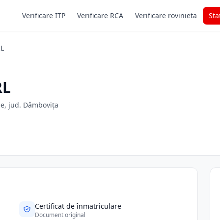
Verificare ITP
Verificare RCA
Verificare rovinieta
Sta
RL
RL
le, jud. Dâmbovița
Certificat de înmatriculare
Document original