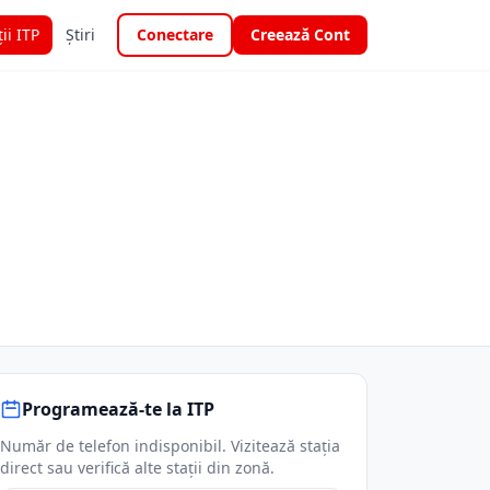
ții ITP
Știri
Conectare
Creează Cont
Programează-te la ITP
Număr de telefon indisponibil. Vizitează stația
direct sau verifică alte stații din zonă.