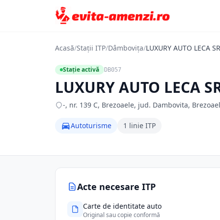
Acasă
/
Stații ITP
/
Dâmbovița
/
LUXURY AUTO LECA S
Stație activă
DB057
LUXURY AUTO LECA S
-, nr. 139 C, Brezoaele, jud. Dambovita, Brezoae
Autoturisme
1 linie ITP
Acte necesare ITP
Carte de identitate auto
Original sau copie conformă