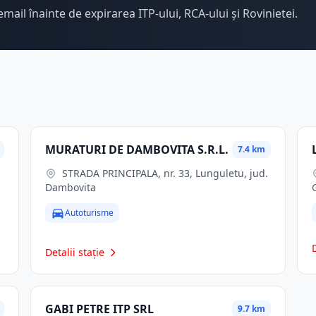
email înainte de expirarea ITP-ului, RCA-ului și Rovinietei.
MURATURI DE DAMBOVITA S.R.L.
7.4 km
STRADA PRINCIPALA, nr. 33, Lunguletu, jud.
Dambovita
Autoturisme
Detalii stație
GABI PETRE ITP SRL
9.7 km