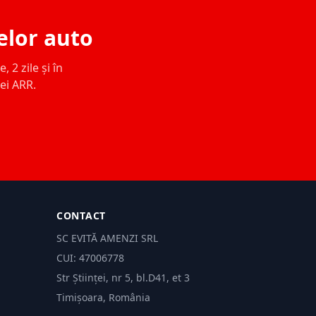
elor auto
 2 zile și în
ței ARR.
CONTACT
SC EVITĂ AMENZI SRL
CUI: 47006778
Str Științei, nr 5, bl.D41, et 3
Timișoara, România