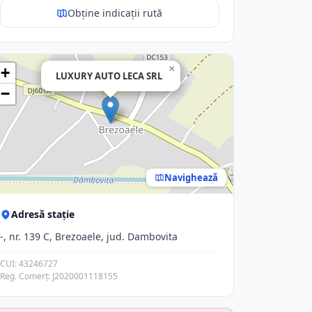
Obține indicații rută
×
+
LUXURY AUTO LECA SRL
−
Navighează
Adresă stație
-, nr. 139 C, Brezoaele, jud. Dambovita
CUI: 43246727
Reg. Comerț: J2020001118155