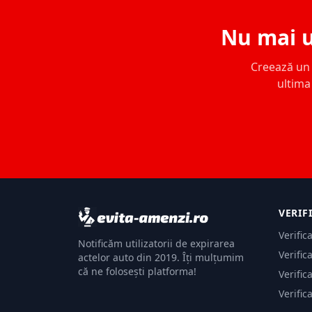
Nu mai u
Creează un c
ultima 
VERIF
Verific
Notificăm utilizatorii de expirarea
Verific
actelor auto din 2019. Îți mulțumim
că ne folosești platforma!
Verific
Verific