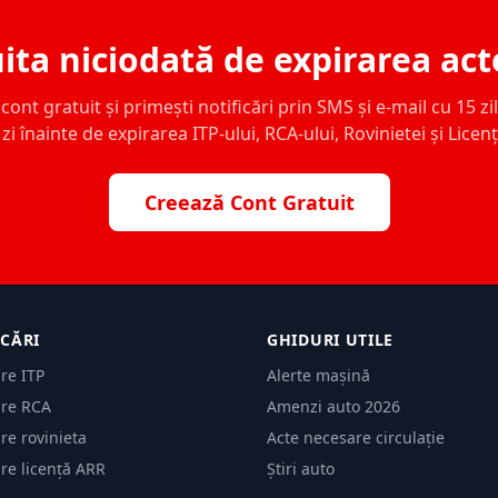
ita niciodată de expirarea act
ont gratuit și primești notificări prin SMS și e-mail cu 15 zile,
zi înainte de expirarea ITP-ului, RCA-ului, Rovinietei și Licen
Creează Cont Gratuit
ICĂRI
GHIDURI UTILE
are ITP
Alerte mașină
are RCA
Amenzi auto 2026
are rovinieta
Acte necesare circulație
are licență ARR
Știri auto