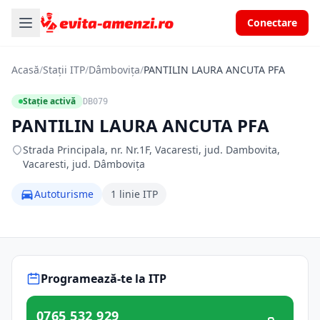
Conectare
Acasă
/
Stații ITP
/
Dâmbovița
/
PANTILIN LAURA ANCUTA PFA
Stație activă
DB079
PANTILIN LAURA ANCUTA PFA
Strada Principala, nr. Nr.1F, Vacaresti, jud. Dambovita,
Vacaresti, jud. Dâmbovița
Autoturisme
1 linie ITP
Programează-te la ITP
0765 532 929