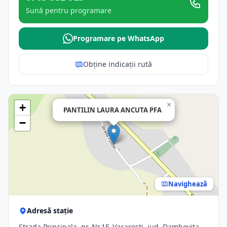
Sună pentru programare
Programare pe WhatsApp
Obține indicații rută
×
+
PANTILIN LAURA ANCUTA PFA
−
Navighează
Adresă stație
Strada Principala, nr. Nr.1F, Vacaresti, jud. Dambovita