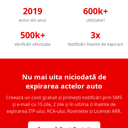
2019
600k+
Activi din anul
Utilizatori
500k+
3x
Verificări efectuate
Notificări înainte de expirare
Nu mai uita niciodată de
expirarea actelor auto
Creează un cont gratuit și primești notificări prin SMS
și e-mail cu 15 zile, 2 zile și în ultima zi înainte de
expirarea ITP-ului, RCA-ului, Rovinietei și Licenței ARR.