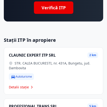
Verifică ITP
Stații ITP în apropiere
CLAUNIC EXPERT ITP SRL
2 km
STR. CALEA BUCURESTI, nr. 431A, Bungetu, jud.
Dambovita
Autoturisme
Detalii stație
PROFESIONAL TRANS SRL
5 km