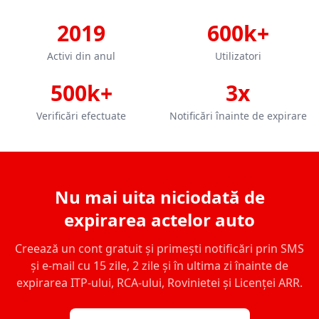
2019
600k+
Activi din anul
Utilizatori
500k+
3x
Verificări efectuate
Notificări înainte de expirare
Nu mai uita niciodată de
expirarea actelor auto
Creează un cont gratuit și primești notificări prin SMS
și e-mail cu 15 zile, 2 zile și în ultima zi înainte de
expirarea ITP-ului, RCA-ului, Rovinietei și Licenței ARR.