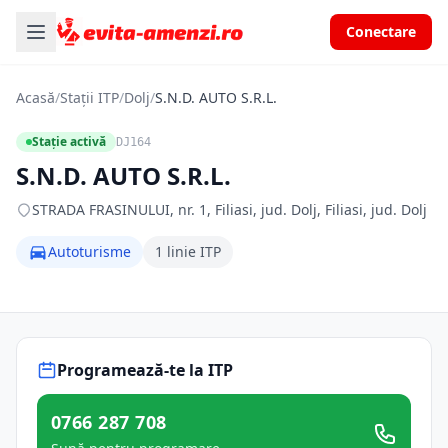
Conectare
Acasă
/
Stații ITP
/
Dolj
/
S.N.D. AUTO S.R.L.
Stație activă
DJ164
S.N.D. AUTO S.R.L.
STRADA FRASINULUI, nr. 1, Filiasi, jud. Dolj, Filiasi, jud. Dolj
Autoturisme
1 linie ITP
Programează-te la ITP
0766 287 708