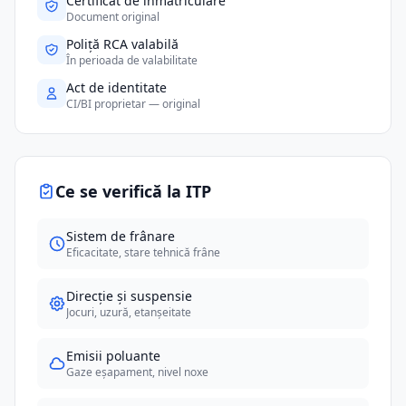
Certificat de înmatriculare
Document original
Poliță RCA valabilă
În perioada de valabilitate
Act de identitate
CI/BI proprietar — original
Ce se verifică la ITP
Sistem de frânare
Eficacitate, stare tehnică frâne
Direcție și suspensie
Jocuri, uzură, etanșeitate
Emisii poluante
Gaze eșapament, nivel noxe