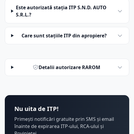
Este autorizată stația ITP S.N.D. AUTO
S.R.L.?
Care sunt stațiile ITP din apropiere?
Detalii autorizare RAROM
Nu uita de ITP!
Primești notificări gratuite prin SMS și email
înainte de expirarea ITP-ului, RCA-ului și
Rovinietei.