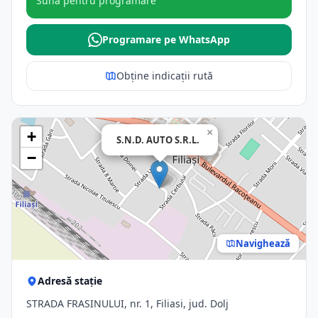
Sună pentru programare
Programare pe WhatsApp
Obține indicații rută
×
+
S.N.D. AUTO S.R.L.
−
Navighează
Adresă stație
STRADA FRASINULUI, nr. 1, Filiasi, jud. Dolj