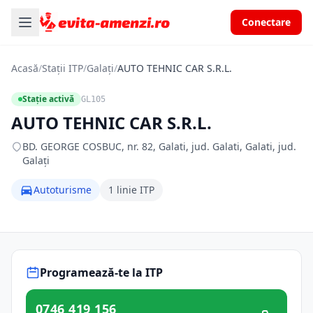
Conectare
Acasă
/
Stații ITP
/
Galați
/
AUTO TEHNIC CAR S.R.L.
Stație activă
GL105
AUTO TEHNIC CAR S.R.L.
BD. GEORGE COSBUC, nr. 82, Galati, jud. Galati, Galati, jud.
Galați
Autoturisme
1 linie ITP
Programează-te la ITP
0746 419 156