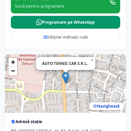
Sună pentru programare
Programare pe WhatsApp
Obține indicații rută
×
+
AUTO TEHNIC CAR S.R.L.
−
Navighează
Adresă stație
BD. GEORGE COSBUC, nr. 82, Galati, jud. Galati