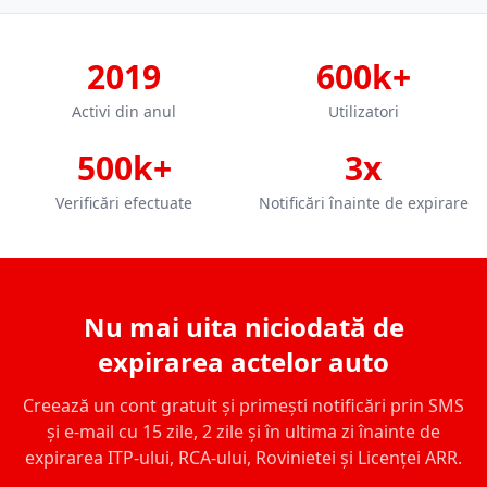
2019
600k+
Activi din anul
Utilizatori
500k+
3x
Verificări efectuate
Notificări înainte de expirare
Nu mai uita niciodată de
expirarea actelor auto
Creează un cont gratuit și primești notificări prin SMS
și e-mail cu 15 zile, 2 zile și în ultima zi înainte de
expirarea ITP-ului, RCA-ului, Rovinietei și Licenței ARR.