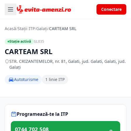
Conectare
Acasă
/
Stații ITP
/
Galați
/
CARTEAM SRL
Stație activă
GL035
CARTEAM SRL
STR. CRIZANTEMELOR, nr. 81, Galati, jud. Galati, Galati, jud.
Galați
Autoturisme
1 linie ITP
Programează-te la ITP
0744 702 508