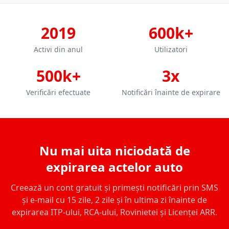
2019
600k+
Activi din anul
Utilizatori
500k+
3x
Verificări efectuate
Notificări înainte de expirare
Nu mai uita niciodată de
expirarea actelor auto
Creează un cont gratuit și primești notificări prin SMS
și e-mail cu 15 zile, 2 zile și în ultima zi înainte de
expirarea ITP-ului, RCA-ului, Rovinietei și Licenței ARR.