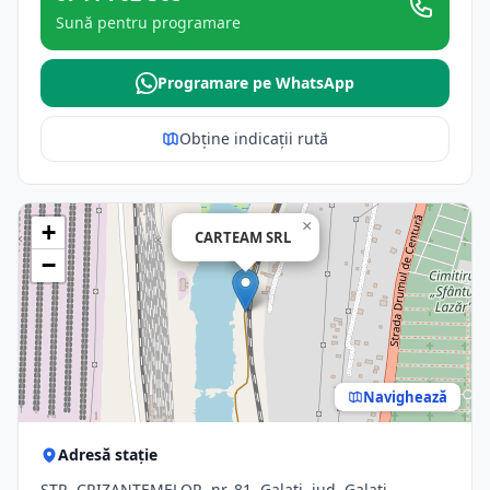
Sună pentru programare
Programare pe WhatsApp
Obține indicații rută
×
+
CARTEAM SRL
−
Navighează
Adresă stație
STR. CRIZANTEMELOR, nr. 81, Galati, jud. Galati