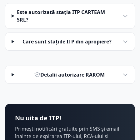
Este autorizată stația ITP CARTEAM
SRL?
Care sunt stațiile ITP din apropiere?
Detalii autorizare RAROM
Nu uita de ITP!
Primești notificări gratuite prin SMS și email
înainte de expirarea ITP-ului, RCA-ului și