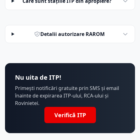
Care sunt stațiile ITP din apropiere?
Detalii autorizare RAROM
Nu uita de ITP!
Primești notificări gratuite prin SMS și email
înainte de expirarea ITP-ului, RCA-ului și
Rovinietei.
Verifică ITP