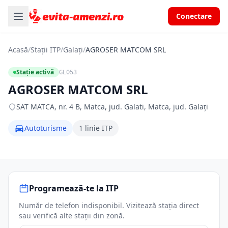
Conectare
Acasă
/
Stații ITP
/
Galați
/
AGROSER MATCOM SRL
Stație activă
GL053
AGROSER MATCOM SRL
SAT MATCA, nr. 4 B, Matca, jud. Galati, Matca, jud. Galați
Autoturisme
1 linie ITP
Programează-te la ITP
Număr de telefon indisponibil. Vizitează stația direct
sau verifică alte stații din zonă.