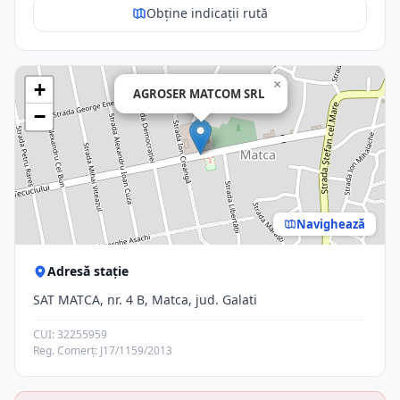
Obține indicații rută
×
+
AGROSER MATCOM SRL
−
Navighează
Adresă stație
SAT MATCA, nr. 4 B, Matca, jud. Galati
CUI: 32255959
Reg. Comerț: J17/1159/2013