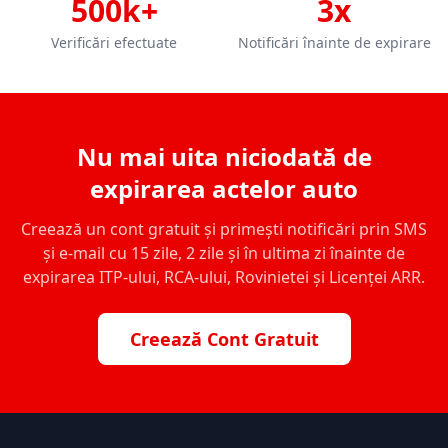
500k+
3x
Verificări efectuate
Notificări înainte de expirare
Nu mai uita niciodată de
expirarea actelor auto
Creează un cont gratuit și primești notificări prin SMS
și e-mail cu 15 zile, 2 zile și în ultima zi înainte de
expirarea ITP-ului, RCA-ului, Rovinietei și Licenței ARR.
Creează Cont Gratuit