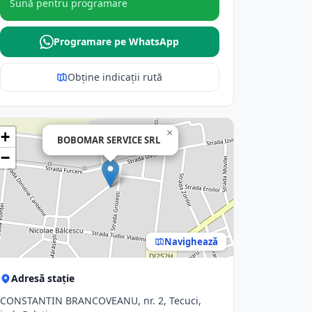
Sună pentru programare
Programare pe WhatsApp
Obține indicații rută
×
+
BOBOMAR SERVICE SRL
−
Navighează
Adresă stație
CONSTANTIN BRANCOVEANU, nr. 2, Tecuci,