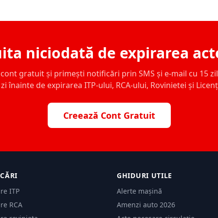
ita niciodată de expirarea act
ont gratuit și primești notificări prin SMS și e-mail cu 15 zile,
zi înainte de expirarea ITP-ului, RCA-ului, Rovinietei și Licen
Creează Cont Gratuit
ICĂRI
GHIDURI UTILE
are ITP
Alerte mașină
are RCA
Amenzi auto 2026