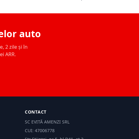
elor auto
 2 zile și în
ței ARR.
CONTACT
SC EVITĂ AMENZI SRL
CUI: 47006778