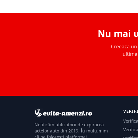
Nu mai u
Creează un c
ultima 
VERIF
Verific
Notificăm utilizatorii de expirarea
Verific
actelor auto din 2019. Îți mulțumim
că ne folosești platforma!