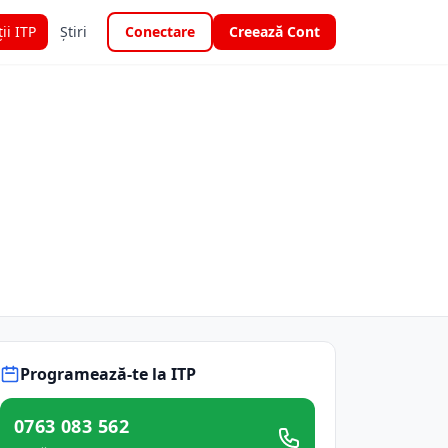
ții ITP
Știri
Conectare
Creează Cont
Programează-te la ITP
0763 083 562