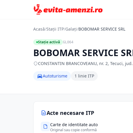
Acasă
/
Stații ITP
/
Galați
/
BOBOMAR SERVICE SRL
Stație activă
GL064
BOBOMAR SERVICE SR
CONSTANTIN BRANCOVEANU, nr. 2, Tecuci, jud. Ga
Autoturisme
1 linie ITP
Acte necesare ITP
Carte de identitate auto
Original sau copie conformă