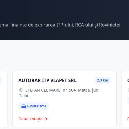
email înainte de expirarea ITP-ului, RCA-ului și Rovinietei.
AUTORAR ITP VLAPET SRL
2.3 km
STEFAN CEL MARE, nr. 504, Matca, jud.
Galati
Autoturisme
Detalii stație