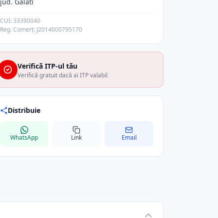
jud. Galati
CUI: 33390040
Reg. Comerț: J2014000795170
Verifică ITP-ul tău
Verifică gratuit dacă ai ITP valabil
Distribuie
WhatsApp
Link
Email