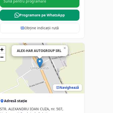
Sună pentru programare
Programare pe WhatsApp
Obține indicații rută
×
+
ALEX-HAR AUTOGROUP SRL
−
Navighează
Adresă stație
STR. ALEXANDRU IOAN CUZA, nr. 507,