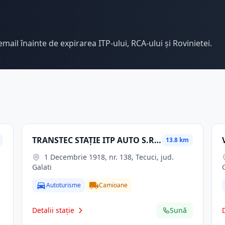
email înainte de expirarea ITP-ului, RCA-ului și Rovinietei.
TRANSTEC STAȚIE ITP AUTO S.R.L.
13.8 km
1 Decembrie 1918, nr. 138, Tecuci, jud.
Galati
Autoturisme
Camioane
Detalii stație
Sună