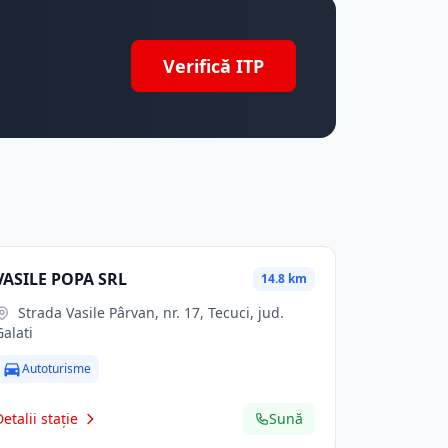
Verifică ITP
VASILE POPA SRL
14.8 km
Strada Vasile Pârvan, nr. 17, Tecuci, jud.
Galati
Autoturisme
Detalii stație
Sună