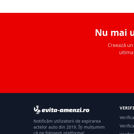
Nu mai u
Creează un c
ultima 
VERIF
Verific
Notificăm utilizatorii de expirarea
Verific
actelor auto din 2019. Îți mulțumim
că ne folosești platforma!