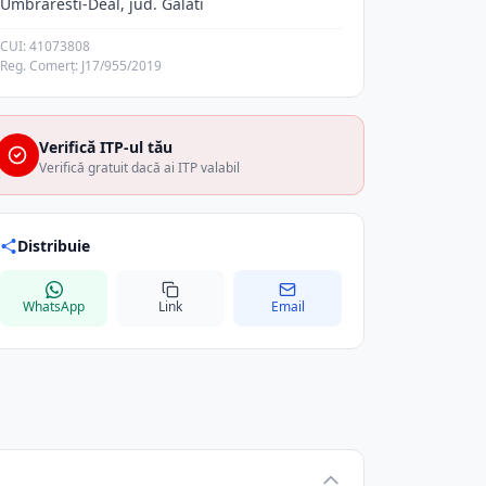
Umbraresti-Deal, jud. Galati
CUI: 41073808
Reg. Comerț: J17/955/2019
Verifică ITP-ul tău
Verifică gratuit dacă ai ITP valabil
Distribuie
WhatsApp
Link
Email