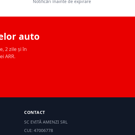
Notificări înainte de expirare
elor auto
 2 zile și în
ței ARR.
CONTACT
SC EVITĂ AMENZI SRL
CUI: 47006778