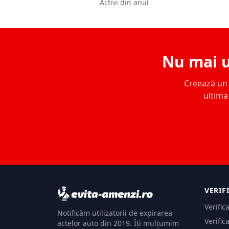
Activi din anul
Nu mai u
Creează un c
ultima 
VERIF
Verific
Notificăm utilizatorii de expirarea
Verific
actelor auto din 2019. Îți mulțumim