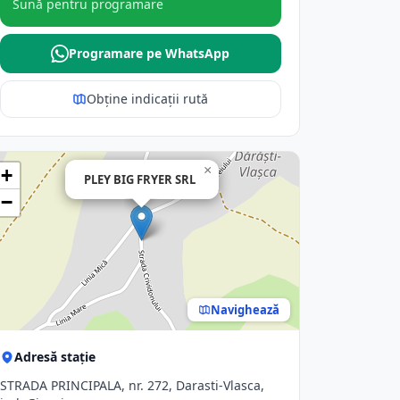
Sună pentru programare
Programare pe WhatsApp
Obține indicații rută
×
+
PLEY BIG FRYER SRL
−
Navighează
Adresă stație
STRADA PRINCIPALA, nr. 272, Darasti-Vlasca,