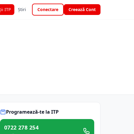
ții ITP
Știri
Conectare
Creează Cont
Programează-te la ITP
0722 278 254