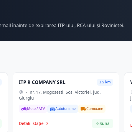
email înainte de expirarea ITP-ului, RCA-ului și Rovinietei.
ITP R COMPANY SRL
3.5 km
-, nr. 17, Mogosesti, Sos. Victoriei, jud.
Giurgiu
Moto / ATV
Autoturisme
Camioane
Detalii stație
Sună