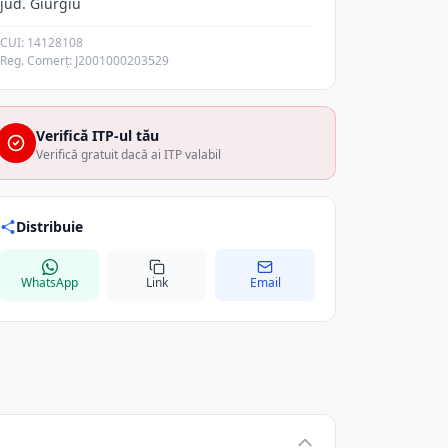
jud. Giurgiu
CUI: 14128108
Reg. Comerț: J2001000203529
Verifică ITP-ul tău
Verifică gratuit dacă ai ITP valabil
Distribuie
WhatsApp
Link
Email