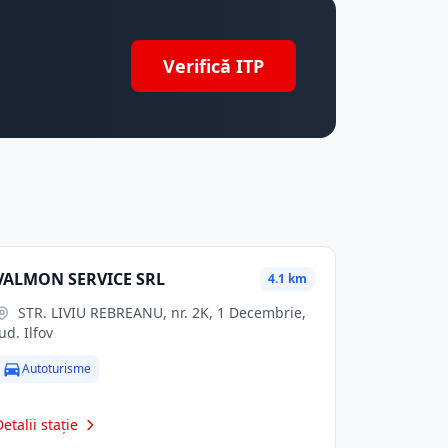
Verifică ITP
VALMON SERVICE SRL
4.1 km
STR. LIVIU REBREANU, nr. 2K, 1 Decembrie,
jud. Ilfov
Autoturisme
Detalii stație