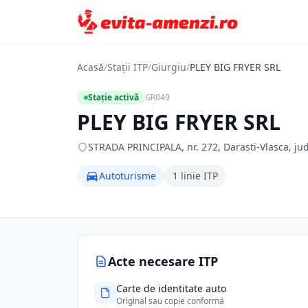
Acasă
/
Stații ITP
/
Giurgiu
/
PLEY BIG FRYER SRL
Stație activă
GR049
PLEY BIG FRYER SRL
STRADA PRINCIPALA, nr. 272, Darasti-Vlasca, jud.
Autoturisme
1 linie ITP
Acte necesare ITP
Carte de identitate auto
Original sau copie conformă