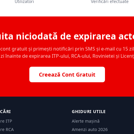
Utilizatori
Verificări efectuate
ita niciodată de expirarea act
ont gratuit și primești notificări prin SMS și e-mail cu 15 zile,
zi înainte de expirarea ITP-ului, RCA-ului, Rovinietei și Licen
Creează Cont Gratuit
ICĂRI
GHIDURI UTILE
are ITP
Alerte mașină
are RCA
Amenzi auto 2026