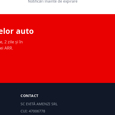
Notificări înainte de expirare
elor auto
 2 zile și în
ței ARR.
CONTACT
SC EVITĂ AMENZI SRL
CUI: 47006778