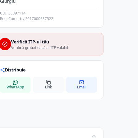
Giurgiu
CUI: 38097114
Reg. Comerț: /J2017000687522
Verifică ITP-ul tău
Verifică gratuit dacă ai ITP valabil
Distribuie
WhatsApp
Link
Email