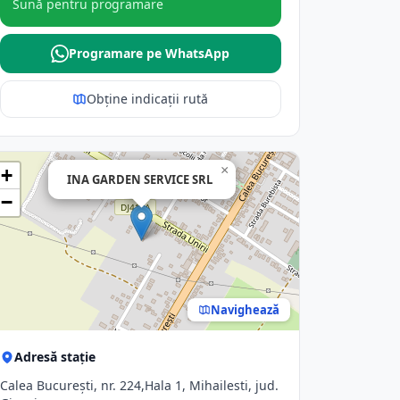
Sună pentru programare
Programare pe WhatsApp
Obține indicații rută
×
+
INA GARDEN SERVICE SRL
−
Navighează
Adresă stație
Calea Bucureşti, nr. 224,Hala 1, Mihailesti, jud.