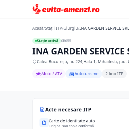
Acasă
/
Stații ITP
/
Giurgiu
/
INA GARDEN SERVICE SR
Stație activă
GR055
INA GARDEN SERVICE 
Calea Bucureşti, nr. 224,Hala 1, Mihailesti, jud. 
Moto / ATV
Autoturisme
2 linii ITP
Acte necesare ITP
Carte de identitate auto
Original sau copie conformă