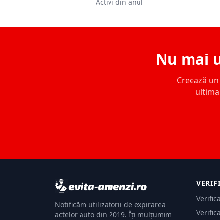
Activi din anul
Nu mai u
Creează un c
ultima 
VERIF
Verific
Notificăm utilizatorii de expirarea
Verific
actelor auto din 2019. Îți mulțumim