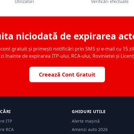
Utilizatori
Verificări efectuate
ita niciodată de expirarea act
ont gratuit și primești notificări prin SMS și e-mail cu 15 zile,
zi înainte de expirarea ITP-ului, RCA-ului, Rovinietei și Licen
Creează Cont Gratuit
ICĂRI
GHIDURI UTILE
are ITP
Alerte mașină
are RCA
Amenzi auto 2026