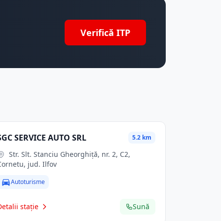
Verifică ITP
SGC SERVICE AUTO SRL
5.2 km
Str. Slt. Stanciu Gheorghiţă, nr. 2, C2,
Cornetu, jud. Ilfov
Autoturisme
Detalii stație
Sună