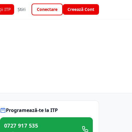
ții ITP
Știri
Conectare
Creează Cont
Programează-te la ITP
0727 917 535