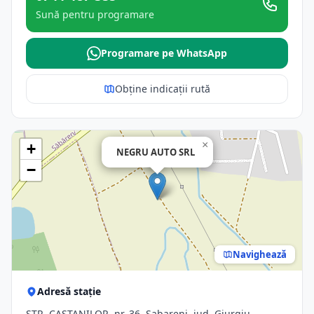
Sună pentru programare
Programare pe WhatsApp
Obține indicații rută
×
+
NEGRU AUTO SRL
−
Navighează
Adresă stație
STR. CASTANILOR, nr. 36, Sabareni, jud. Giurgiu