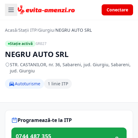
Conectare
Acasă
/
Stații ITP
/
Giurgiu
/
NEGRU AUTO SRL
Stație activă
GR027
NEGRU AUTO SRL
STR. CASTANILOR, nr. 36, Sabareni, jud. Giurgiu, Sabareni,
jud. Giurgiu
Autoturisme
1 linie ITP
Programează-te la ITP
0744 487 355