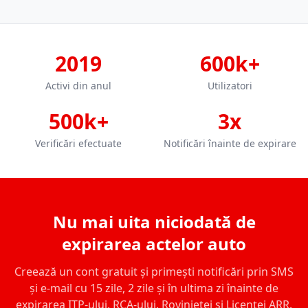
2019
600k+
Activi din anul
Utilizatori
500k+
3x
Verificări efectuate
Notificări înainte de expirare
Nu mai uita niciodată de
expirarea actelor auto
Creează un cont gratuit și primești notificări prin SMS
și e-mail cu 15 zile, 2 zile și în ultima zi înainte de
expirarea ITP-ului, RCA-ului, Rovinietei și Licenței ARR.