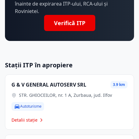
înainte de expirarea ITP-ului, RCA-ului și
Rovinietei.
Verifică ITP
Stații ITP în apropiere
G & V GENERAL AUTOSERV SRL
3.9 km
STR. GHIOCEILOR, nr. 1 A, Zurbaua, jud. Ilfov
Autoturisme
Detalii stație