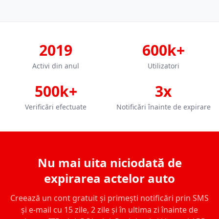
2019
600k+
Activi din anul
Utilizatori
500k+
3x
Verificări efectuate
Notificări înainte de expirare
Nu mai uita niciodată de
expirarea actelor auto
Creează un cont gratuit și primești notificări prin SMS
și e-mail cu 15 zile, 2 zile și în ultima zi înainte de