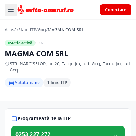
Conectare
Acasă
/
Stații ITP
/
Gorj
/
MAGMA COM SRL
Stație activă
GJ021
MAGMA COM SRL
STR. NARCISELOR, nr. 20, Targu Jiu, jud. Gorj, Targu Jiu, jud.
Gorj
Autoturisme
1 linie ITP
Programează-te la ITP
0253 227 272