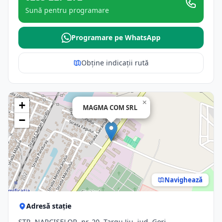
Sună pentru programare
Programare pe WhatsApp
Obține indicații rută
×
+
MAGMA COM SRL
−
Navighează
Adresă stație
STR. NARCISELOR, nr. 20, Targu Jiu, jud. Gorj