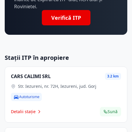
Rovinietei.
Verifică ITP
Stații ITP în apropiere
CARS CALIMI SRL
3.2 km
Str. Iezureni, nr. 72H, Iezureni, jud. Gorj
Autoturisme
Detalii stație
Sună