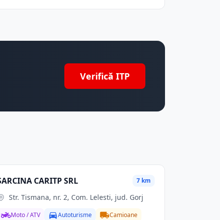
Verifică ITP
SARCINA CARITP SRL
7 km
Str. Tismana, nr. 2, Com. Lelesti, jud. Gorj
Moto / ATV
Autoturisme
Camioane