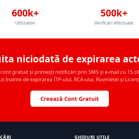
600k+
500k+
Utilizatori
Verificări efectuate
ita niciodată de expirarea act
ont gratuit și primești notificări prin SMS și e-mail cu 15 zile,
zi înainte de expirarea ITP-ului, RCA-ului, Rovinietei și Licen
Creează Cont Gratuit
ICĂRI
GHIDURI UTILE