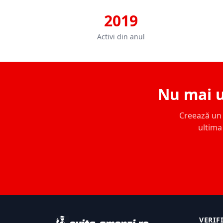
2019
Activi din anul
Nu mai u
Creează un c
ultima 
VERIF