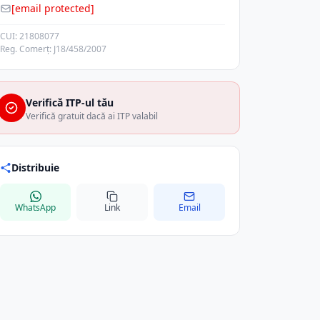
[email protected]
CUI: 21808077
Reg. Comerț: J18/458/2007
Verifică ITP-ul tău
Verifică gratuit dacă ai ITP valabil
Distribuie
WhatsApp
Link
Email