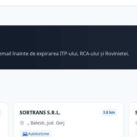
email înainte de expirarea ITP-ului, RCA-ului și Rovinietei.
SORTRANS S.R.L.
3.8 km
., Balesti, jud. Gorj
Autoturisme