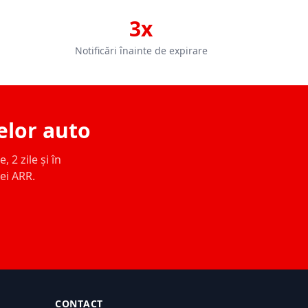
3x
Notificări înainte de expirare
elor auto
 2 zile și în
ței ARR.
CONTACT