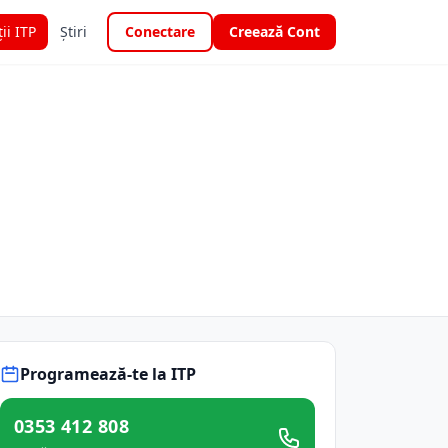
ții ITP
Știri
Conectare
Creează Cont
Programează-te la ITP
0353 412 808