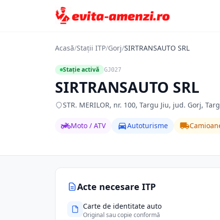
Acasă
/
Stații ITP
/
Gorj
/
SIRTRANSAUTO SRL
Stație activă
GJ027
SIRTRANSAUTO SRL
STR. MERILOR, nr. 100, Targu Jiu, jud. Gorj, Targu
Moto / ATV
Autoturisme
Camioan
Acte necesare ITP
Carte de identitate auto
Original sau copie conformă