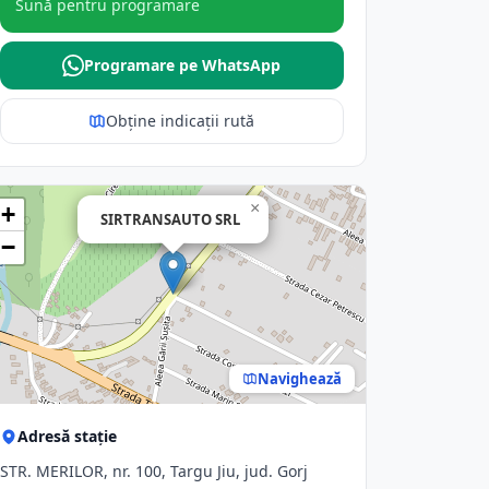
Sună pentru programare
Programare pe WhatsApp
Obține indicații rută
×
+
SIRTRANSAUTO SRL
−
Navighează
Adresă stație
STR. MERILOR, nr. 100, Targu Jiu, jud. Gorj