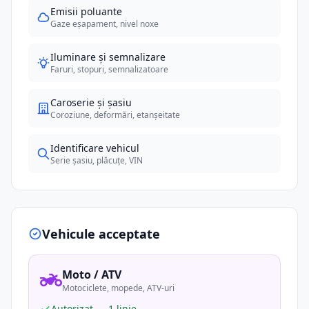
Emisii poluante
Gaze eșapament, nivel noxe
Iluminare și semnalizare
Faruri, stopuri, semnalizatoare
Caroserie și șasiu
Coroziune, deformări, etanșeitate
Identificare vehicul
Serie șasiu, plăcuțe, VIN
Vehicule acceptate
Moto / ATV
Motociclete, mopede, ATV-uri
Autorizat — 1 linie