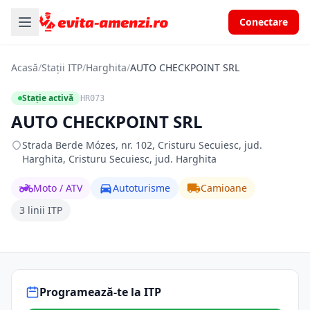
Conectare
Acasă
/
Stații ITP
/
Harghita
/
AUTO CHECKPOINT SRL
Stație activă
HR073
AUTO CHECKPOINT SRL
Strada Berde Mózes, nr. 102, Cristuru Secuiesc, jud.
Harghita, Cristuru Secuiesc, jud. Harghita
Moto / ATV
Autoturisme
Camioane
3 linii ITP
Programează-te la ITP