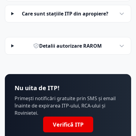
Care sunt stațiile ITP din apropiere?
Detalii autorizare RAROM
Nu uita de ITP!
Primești notificări gratuite prin SMS și email
înainte de expirarea ITP-ului, RCA-ului și
Rovinietei.
Verifică ITP