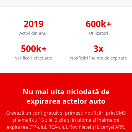
2019
600k+
Activi din anul
Utilizatori
500k+
3x
Verificări efectuate
Notificări înainte de expirare
Nu mai uita niciodată de
expirarea actelor auto
Creează un cont gratuit și primești notificări prin SMS
și e-mail cu 15 zile, 2 zile și în ultima zi înainte de
expirarea ITP-ului, RCA-ului, Rovinietei și Licenței ARR.