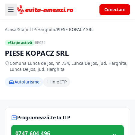
Conectare
Acasă
/
Stații ITP
/
Harghita
/
PIESE KOPACZ SRL
Stație activă
HR054
PIESE KOPACZ SRL
Comuna Lunca de Jos, nr. 734, Lunca De Jos, jud. Harghita,
Lunca De Jos, jud. Harghita
Autoturisme
1 linie ITP
Programează-te la ITP
0747 604 496