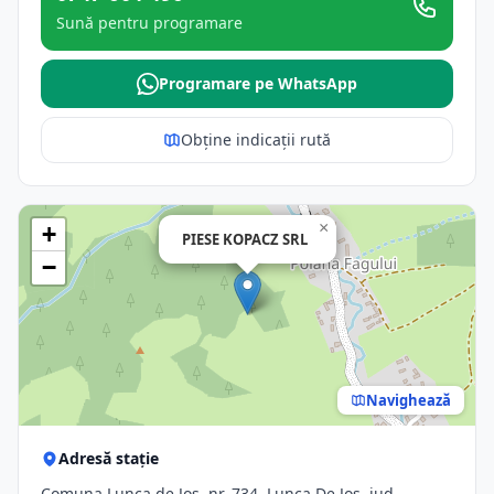
Sună pentru programare
Programare pe WhatsApp
Obține indicații rută
×
+
PIESE KOPACZ SRL
−
Navighează
Adresă stație
Comuna Lunca de Jos, nr. 734, Lunca De Jos, jud.