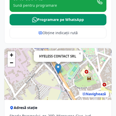
Sună pentru programare
Programare pe WhatsApp
Obține indicații rută
×
+
HYELESS CONTACT SRL
−
Navighează
Adresă stație
Strada Brașovului, nr. 20D, Miercurea-Ciuc, jud.