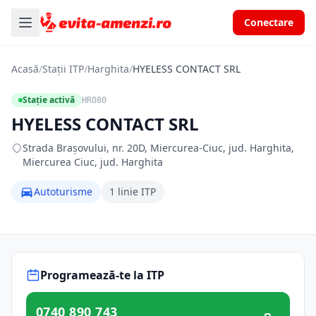
Conectare
Acasă
/
Stații ITP
/
Harghita
/
HYELESS CONTACT SRL
Stație activă
HR080
HYELESS CONTACT SRL
Strada Brașovului, nr. 20D, Miercurea-Ciuc, jud. Harghita,
Miercurea Ciuc, jud. Harghita
Autoturisme
1 linie ITP
Programează-te la ITP
0740 890 743