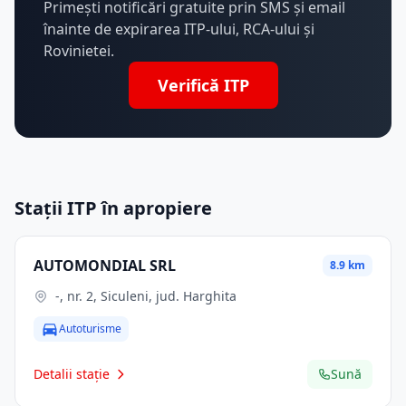
Primești notificări gratuite prin SMS și email
înainte de expirarea ITP-ului, RCA-ului și
Rovinietei.
Verifică ITP
Stații ITP în apropiere
AUTOMONDIAL SRL
8.9 km
-, nr. 2, Siculeni, jud. Harghita
Autoturisme
Detalii stație
Sună