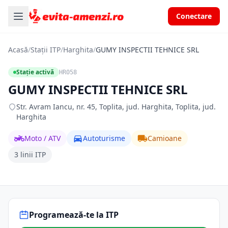
Conectare
Acasă
/
Stații ITP
/
Harghita
/
GUMY INSPECTII TEHNICE SRL
Stație activă
HR058
GUMY INSPECTII TEHNICE SRL
Str. Avram Iancu, nr. 45, Toplita, jud. Harghita, Toplita, jud.
Harghita
Moto / ATV
Autoturisme
Camioane
3 linii ITP
Programează-te la ITP