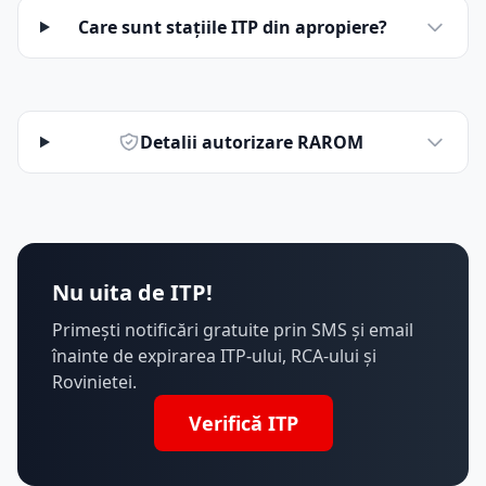
Care sunt stațiile ITP din apropiere?
Detalii autorizare RAROM
Nu uita de ITP!
Primești notificări gratuite prin SMS și email
înainte de expirarea ITP-ului, RCA-ului și
Rovinietei.
Verifică ITP