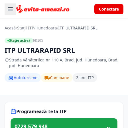
Conectare
Acasă
/
Stații ITP
/
Hunedoara
/
ITP ULTRARAPID SRL
Stație activă
HD105
ITP ULTRARAPID SRL
Strada Vânătorilor, nr. 110 A, Brad, jud. Hunedoara, Brad,
jud. Hunedoara
Autoturisme
Camioane
2 linii ITP
Programează-te la ITP
0729 579 948