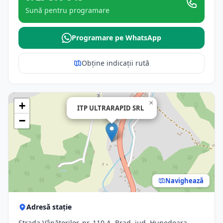
Sună pentru programare
Programare pe WhatsApp
Obține indicații rută
×
+
ITP ULTRARAPID SRL
−
Navighează
Adresă stație
Strada Vânătorilor, nr. 110 A, Brad, jud. Hunedoara