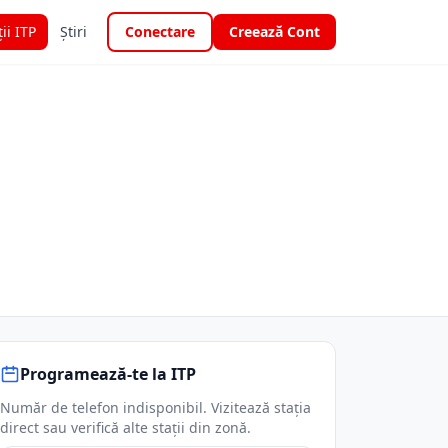
ții ITP
Știri
Conectare
Creează Cont
Programează-te la ITP
Număr de telefon indisponibil. Vizitează stația
direct sau verifică alte stații din zonă.