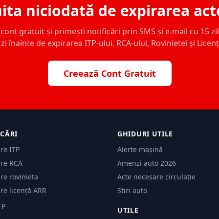
ita niciodată de expirarea act
ont gratuit și primești notificări prin SMS și e-mail cu 15 zile,
zi înainte de expirarea ITP-ului, RCA-ului, Rovinietei și Licen
Creează Cont Gratuit
ICĂRI
GHIDURI UTILE
are ITP
Alerte mașină
are RCA
Amenzi auto 2026
are rovinieta
Acte necesare circulație
are licență ARR
Știri auto
TP
UTILE