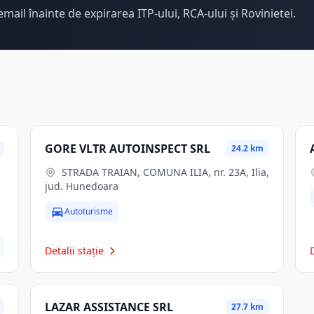
email înainte de expirarea ITP-ului, RCA-ului și Rovinietei.
GORE VLTR AUTOINSPECT SRL
24.2 km
STRADA TRAIAN, COMUNA ILIA, nr. 23A, Ilia,
jud. Hunedoara
Autoturisme
Detalii stație
LAZAR ASSISTANCE SRL
27.7 km