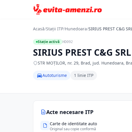
Acasă
/
Stații ITP
/
Hunedoara
/
SIRIUS PREST C&G SR
Stație activă
HD092
SIRIUS PREST C&G SRL
STR MOŢILOR, nr. 29, Brad, jud. Hunedoara, Br
Autoturisme
1 linie ITP
Acte necesare ITP
Carte de identitate auto
Original sau copie conformă