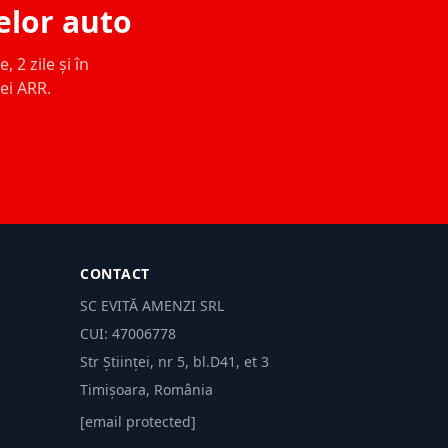
elor auto
 2 zile și în
ței ARR.
CONTACT
SC EVITĂ AMENZI SRL
CUI: 47006778
Str Științei, nr 5, bl.D41, et 3
Timișoara, România
[email protected]