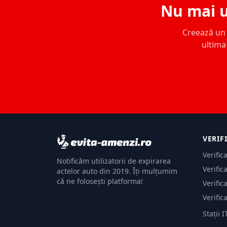
Nu mai u
Creează un c
ultima 
VERIF
Verific
Notificăm utilizatorii de expirarea
Verific
actelor auto din 2019. Îți mulțumim
că ne folosești platforma!
Verific
Verific
Stații I