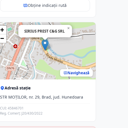
Obține indicații rută
×
+
SIRIUS PREST C&G SRL
−
Navighează
Adresă stație
STR MOŢILOR, nr. 29, Brad, jud. Hunedoara
CUI: 45846701
Reg. Comerț: J20/430/2022